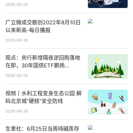
2026-06-26
广立微成交额创2022年8月10日
以来新高-每日播报
2026-06-26
观点：央行新增隔夜逆回购落地
在即，30年国债ETF鹏扬
(511090) 盘中小幅上涨
2026-06-26
视频丨水利工程变身生态公园 解
码北京城“硬核”安全防线
2026-06-26
生意社：6月25日当周纯碱库存