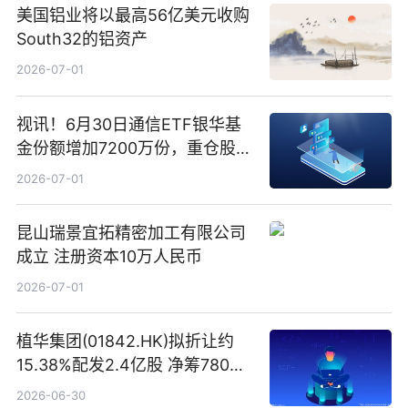
美国铝业将以最高56亿美元收购
South32的铝资产
2026-07-01
视讯！6月30日通信ETF银华基
金份额增加7200万份，重仓股新
易盛、中际旭创、立讯精密
2026-07-01
昆山瑞景宜拓精密加工有限公司
成立 注册资本10万人民币
2026-07-01
植华集团(01842.HK)拟折让约
15.38%配发2.4亿股 净筹780万
港元
2026-06-30