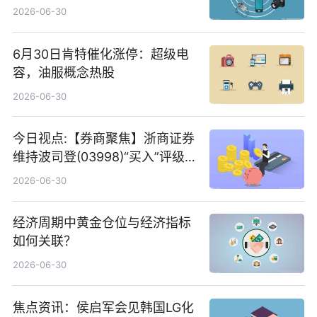
2026-06-30
6月30日肯特催化涨停：超级电
容，油服概念热股
2026-06-30
今日视点:【券商聚焦】浙商证券
维持波司登(03998)“买入”评级
指其业绩高质量稳增长
2026-06-30
经济周期中黄金仓位与经济指标
如何关联？
2026-06-30
焦点资讯：侯启军会见韩国LG化