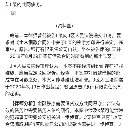
与L某的共同债务。
(资料图)
庭前，本律师曾代被告L某向J区人民法院递交申请，要
求对《
个人借款
合同》中关于L某的签字捺印进行鉴定。庭
审中，原告J银行有限责任公司自认，坐在被告席的L某并
非2018年8月29日签订借款合同时所看到的那个“L某”。
J区人民法院经审理认为，本案不属经济纠纷而存在犯罪
嫌疑，应当裁定驳回起诉。经查，本案中对借款借据的形
成存在可疑之处，本案可能涉嫌违法犯罪。J区人民法院遂
于2020年3月9日作出裁定：驳回原告J银行有限责任公司
的起诉。
【律师分析】
金融秩序需要借贷双方共同遵守，合法有
效的债务也需要债务人依约履行。本案中涉及X某可能涉嫌
的犯罪事实需要公安机关进一步侦查。C某是否具有与X某
合谋骗取J银行有限责任公司的贷款也需要进一步侦查，J