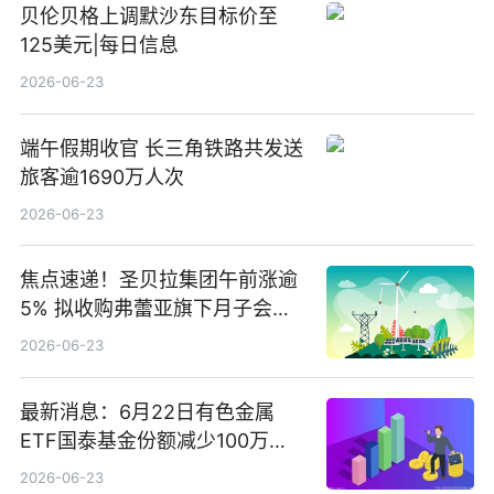
贝伦贝格上调默沙东目标价至
125美元|每日信息
2026-06-23
端午假期收官 长三角铁路共发送
旅客逾1690万人次
2026-06-23
焦点速递！圣贝拉集团午前涨逾
5% 拟收购弗蕾亚旗下月子会所
业务少数股权
2026-06-23
最新消息：6月22日有色金属
ETF国泰基金份额减少100万
份，重仓股紫金矿业、洛阳钼
2026-06-23