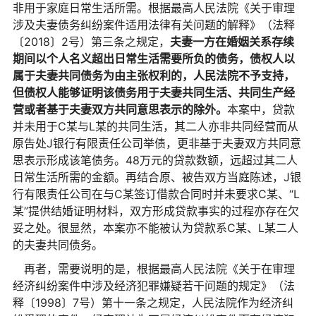
非用于家庭日常生活所需。根据最高人民法院《关于审理
涉及夫妻债务纠纷案件适用法律有关问题的解释》（法释
〔2018〕2号）第三条之规定，
夫妻一方在婚姻关系存续
期间以个人名义超出日常生活需要所负的债务，债权人以
属于夫妻共同债务为由主张权利的，人民法院不予支持，
但债权人能够证明该债务用于夫妻共同生活、共同生产经
营或者基于夫妻双方共同意思表示的除外。
本案中，贷款
并未用于C某与L某的共同生活，其二人亦非共同经营而从
原告处J银行有限责任公司举债，更非基于夫妻双方共同意
思表示形成该笔债务。48万元的贷款数额，远超过其二人
日常生活所需的金额。再结合原、被告双方当庭陈述，J银
行有限责任公司在与C某签订借款合同时并未要求C某、“L
某”提供结婚证明材料，双方形成贷款事实的过程亦存在欠
妥之处。很显然，本案亦不能被认为贷款系C某、L某二人
的夫妻共同债务。
再者，需要说明的是，根据最高人民法院《关于在审理
经济纠纷案件中涉及经济犯罪嫌疑若干问题的规定》（法
释〔1998〕7号）第十一条之规定，人民法院作为经济纠