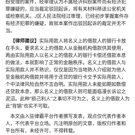
纷受理的案件，经审理认为不属经济纠纷案件而有经济犯
罪嫌疑的，应当裁定驳回起诉，将有关材料移送公安机关
或检察机关。J区人民法院经过审理，已经初步掌握案件存
有经济犯罪的嫌疑，故就本案作出驳回起诉的裁定并无不
当。
【律师建议】
实际用款人将名义上的借款人的银行卡放
在手头，要求名义上的借款人从金融机构借款供其使用，
再由实际用款人以名义上的借款人的银行卡偿还借款本息
的做法，本就影响了正常的金融秩序。名义上的借款人与
实际用款人并不熟识，仅仅是因为当地熟人介绍就为他人
至金融机构借款并将用于还贷的银行卡交予实际用款人，
个中法律风险自然不言自明。实际用款人未能如期如数偿
还贷款本息，那么名义上的借款人则可能面临漫长诉讼之
泥沼。此种“损己利人”之事切不可为之，名义上的借款人为
此“背锅”也实不可取。
本文由入驻律霸平台作者撰写发表，观点仅代表作者本
人，不代表平台立场。凡注明原创的文章，版权归作者和
平台所有，未经许可，不得转载。