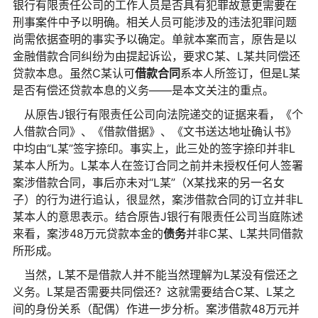
银行有限责任公司的工作人员是否具有犯罪故意更需要在
刑事案件中予以明确。相关人员可能涉及的违法犯罪问题
尚需依据查明的事实予以确定。单就本案而言，原告是以
金融借款合同纠纷为由提起诉讼，要求C某、L某共同偿还
贷款本息。虽然C某认可
借款合同
系本人所签订，但是L某
是否有偿还贷款本息的义务——是本文关注的重点。
从原告J银行有限责任公司向法院递交的证据来看，《个
人借款合同》、《借款借据》、《文书送达地址确认书》
中均由“L某”签字捺印。事实上，此三处的签字捺印并非L
某本人所为。L某本人在签订合同之前并未授权任何人签署
案涉借款合同，事后亦未对“L某”（X某找来的另一名女
子）的行为进行追认，很显然，案涉借款合同的订立并非L
某本人的意思表示。结合原告J银行有限责任公司当庭陈述
来看，案涉48万元贷款本金的
债务
并非C某、L某共同借款
所形成。
当然，L某不是借款人并不能当然理解为L某没有偿还之
义务。L某是否需要共同偿还？这就需要结合C某、L某之
间的身份关系（配偶）作进一步分析。案涉借款48万元并