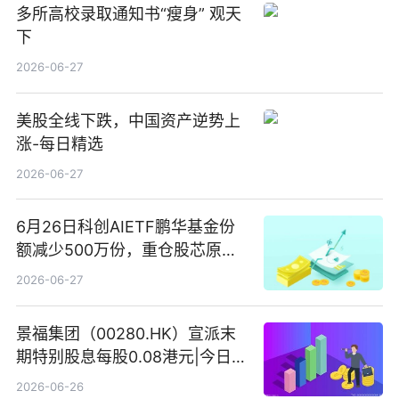
多所高校录取通知书“瘦身” 观天
下
2026-06-27
美股全线下跌，中国资产逆势上
涨-每日精选
2026-06-27
6月26日科创AIETF鹏华基金份
额减少500万份，重仓股芯原股
份、寒武纪、澜起科技 观速讯
2026-06-27
景福集团（00280.HK）宣派末
期特别股息每股0.08港元|今日快
看
2026-06-26