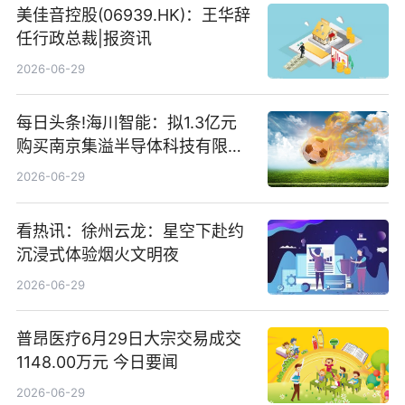
美佳音控股(06939.HK)：王华辞
任行政总裁|报资讯
2026-06-29
每日头条!海川智能：拟1.3亿元
购买南京集溢半导体科技有限公
司15.3%股权
2026-06-29
看热讯：徐州云龙：星空下赴约
沉浸式体验烟火文明夜
2026-06-29
普昂医疗6月29日大宗交易成交
1148.00万元 今日要闻
2026-06-29