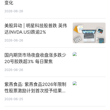
变化
2026-06-26
美股异动 | 明星科技股普跌 英伟
达(NVDA.US)跌逾2%
2026-06-26
国内期货市场夜盘收盘涨多跌少
20号胶跌超3% 每日聚焦
2026-06-26
紫燕食品: 紫燕食品2026年限制
性股票激励计划首次授予结果公
告-微资讯
2026-06-25