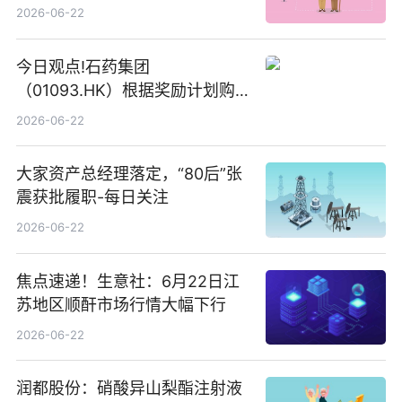
2026-06-22
今日观点!石药集团
（01093.HK）根据奖励计划购
回580万股
2026-06-22
大家资产总经理落定，“80后”张
震获批履职-每日关注
2026-06-22
焦点速递！生意社：6月22日江
苏地区顺酐市场行情大幅下行
2026-06-22
润都股份：硝酸异山梨酯注射液