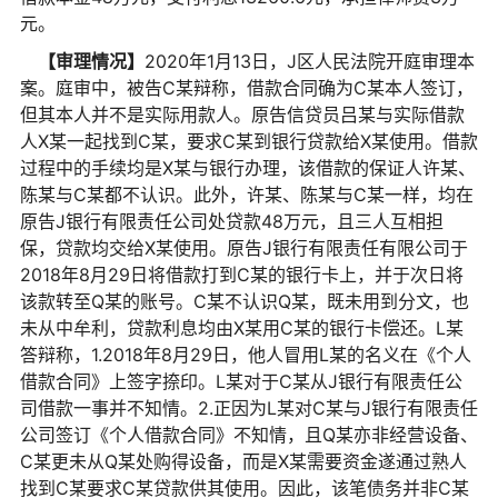
元。
【审理情况】
2020年1月13日，J区人民法院开庭审理本
案。庭审中，被告C某辩称，借款合同确为C某本人签订，
但其本人并不是实际用款人。原告信贷员吕某与实际借款
人X某一起找到C某，要求C某到银行贷款给X某使用。借款
过程中的手续均是X某与银行办理，该借款的保证人许某、
陈某与C某都不认识。此外，许某、陈某与C某一样，均在
原告J银行有限责任公司处贷款48万元，且三人互相担
保，贷款均交给X某使用。原告J银行有限责任有限公司于
2018年8月29日将借款打到C某的银行卡上，并于次日将
该款转至Q某的账号。C某不认识Q某，既未用到分文，也
未从中牟利，贷款利息均由X某用C某的银行卡偿还。L某
答辩称，1.2018年8月29日，他人冒用L某的名义在《个人
借款合同》上签字捺印。L某对于C某从J银行有限责任公
司借款一事并不知情。2.正因为L某对C某与J银行有限责任
公司签订《个人借款合同》不知情，且Q某亦非经营设备、
C某更未从Q某处购得设备，而是X某需要资金遂通过熟人
找到C某要求C某贷款供其使用。因此，该笔债务并非C某