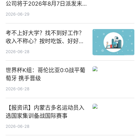
公司将于2026年8月7日派发末
期股息每股人民币0.013元 每日
2026-06-29
焦点
考不上好大学？找不到好工作？
收入不称心？按时吃饭、好好睡
觉
2026-06-28
世界杯K组：哥伦比亚0:0战平葡
萄牙 携手晋级
2026-06-28
【报资讯】内蒙古多名运动员入
选国家集训备战国际赛事
2026-06-28