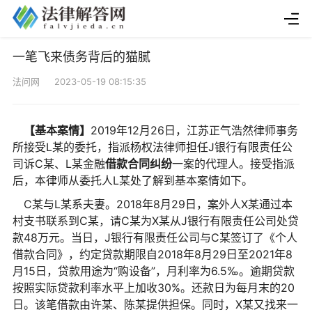
一笔飞来债务背后的猫腻
法问网 2023-05-19 08:15:35
【基本案情】
2019年12月26日，江苏正气浩然律师事务
所接受L某的委托，指派杨权法律师担任J银行有限责任公
司诉C某、L某金融
借款合同纠纷
一案的代理人。接受指派
后，本律师从委托人L某处了解到基本案情如下。
C某与L某系夫妻。2018年8月29日，案外人X某通过本
村支书联系到C某，请C某为X某从J银行有限责任公司处贷
款48万元。当日，J银行有限责任公司与C某签订了《个人
借款合同》，约定贷款期限自2018年8月29日至2021年8
月15日，贷款用途为“购设备”，月利率为6.5‰。逾期贷款
按照实际贷款利率水平上加收30%。还款日为每月末的20
日。该笔借款由许某、陈某提供担保。同时，X某又找来一