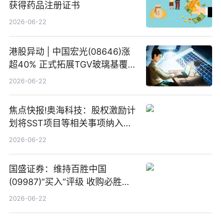
获得药品注册证书
2026-06-22
港股异动 | 中国宏光(08646)涨
超40% 正式拓展TGV玻璃基覆铜
板新材料业务
2026-06-22
焦点快报!奥海科技：股权激励计
划将SST项目等相关事项纳入专
项业务发展考核指标
2026-06-22
国盛证券：维持百胜中国
(09987)“买入”评级 收购必胜客
中国增厚利润加速成长 信息
2026-06-22