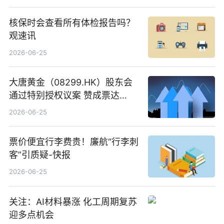
核保时会查看所有体检报告吗？
观速讯
2026-06-25
大唐黄金（08299.HK）股东会
通过特别授权议案 赞成票达
100%_新动态
2026-06-25
票价便宜行李费贵！廉航“行李刺
客”引质疑-快报
2026-06-25
关注：AI材料暴涨 化工周期复苏
迎多点机会