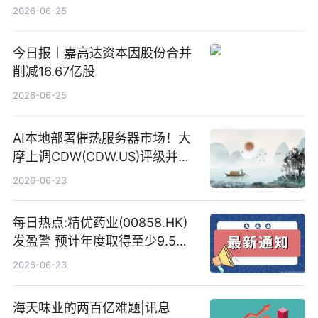
2026-06-25
今日报丨嘉高达资本因股份合并
削减16.67亿股
2026-06-25
AI本地部署催热服务器市场！大
摩上调CDW(CDW.US)评级并看
高IBM(IBM.US)戴尔(DELL.US)
2026-06-23
目标价
每日热点:精优药业(00858.HK)
发盈警 预计年度取得至少9.5亿
港元的亏损 同比盈转亏
2026-06-23
海天味业的两百亿难题|讯息