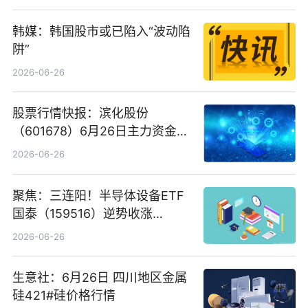
韩媒：韩国股市或已陷入“波动陷
阱”
2026-06-26
股票行情快报：滨化股份
（601678）6月26日主力资金净
卖出5964.34万元
2026-06-26
聚焦：三连阳！半导体设备ETF
国泰（159516）逆势收涨
3.5%，近10日累计净流入超65
2026-06-26
亿元
生意社：6月26日 四川地区金属
硅421#硅价格行情