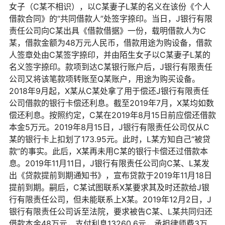
女子（C某不相识），以C某妻子L某的名义在该份《个人
借款合同》的“共同借款人”处签字捺印。当日，J银行有限
责任公司向C某出具《借款借据》一份，载明借款人为C
某，借款金额为48万元人民币，借款用途为购设备，借款
人签章处由C某签字捺印，并由陌生女子以C某妻子L某的
名义签字捺印。款项到达C某银行账户后，J银行有限责任
公司又将该笔款项转账至Q某账户，用途为购买设备。
2018年9月起，X某从C某处拿了用于偿还J银行有限责任
公司借款的银行卡偿还利息。截至2019年7月，X某均如数
偿还利息。按照约定，C某在2019年8月15日前应偿还借款
本金5万元。2019年8月15日，J银行有限责任公司仅从C
某的银行卡上扣划了173.95元。此时，L某方知自己“被贷
款”的事实。此后，X某再未用C某的银行卡偿还过借款本
息。2019年11月11日，J银行有限责任公司向C某、L某发
出《贷款提前到期通知书》，宣布贷款于2019年11月18日
提前到期。嗣后，C某试图联系X某要求其及时还款给J银
行有限责任公司，但未能联系上X某。2019年12月2日，J
银行有限责任公司诉至法院，要求被告C某、L某共同归还
借款本金48万元，支付利息13260.6元，承担律师费3万