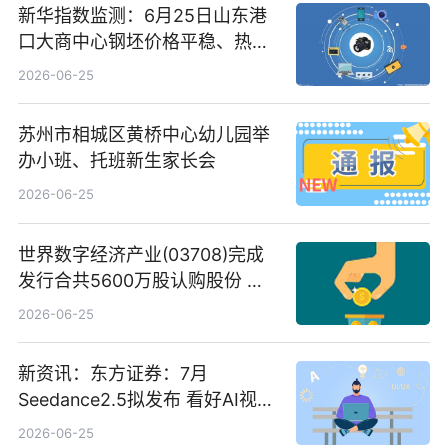
新华指数监测：6月25日山东港
口大商中心钢坯价格平稳、热轧
C料价格微幅下跌
2026-06-25
苏州市相城区黄桥中心幼儿园举
办小班、托班新生家长会
2026-06-25
世界数字经济产业(03708)完成
发行合共5600万股认购股份 净
筹约1007万港元 独家焦点
2026-06-25
新资讯：东方证券：7月
Seedance2.5拟发布 看好AI视频
创作工作流进一步提效
2026-06-25