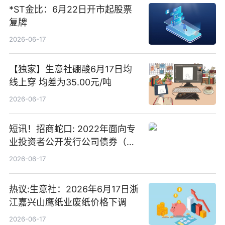
*ST金比：6月22日开市起股票
复牌
2026-06-17
【独家】生意社硼酸6月17日均
线上穿 均差为35.00元/吨
2026-06-17
短讯！招商蛇口: 2022年面向专
业投资者公开发行公司债券（第
二期）（品种二）2026年付息公
2026-06-17
告
热议:生意社：2026年6月17日浙
江嘉兴山鹰纸业废纸价格下调
2026-06-17