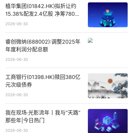
植华集团(01842.HK)拟折让约
15.38%配发2.4亿股 净筹780万
港元
2026-06-30
睿创微纳(688002):调整2025年
年度利润分配总额
2026-06-30
工商银行(01398.HK)赎回380亿
元次级债券
2026-06-30
我在现场·光影流年丨我与“天路”
那些年|今日热门
2026-06-30