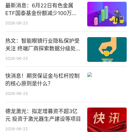
最新消息：6月22日有色金属
ETF国泰基金份额减少100万
份，重仓股紫金矿业、洛阳钼
2026-06-23
业、北方稀土
热文：智能眼镜行业隐私保护受
关注 终端厂商探索数据分级处理
等方案
2026-06-23
快消息！期货保证金与杠杆控制
的核心原则是什么？
2026-06-23
德龙激光：拟定增募资不超3亿
元 投资于激光器生产建设等项目
2026-06-22