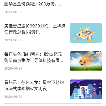
鹏华基金份额减少200万份，重
仓股亨通光电、赤峰黄金、佰维
2026-06-30
存储
美佳音控股(06939.HK)：王华辞
任行政总裁|报资讯
2026-06-29
每日头条!海川智能：拟1.3亿元
购买南京集溢半导体科技有限公
司15.3%股权
2026-06-29
看热讯：徐州云龙：星空下赴约
沉浸式体验烟火文明夜
2026-06-29