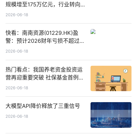
规模增至175万亿元，行业转向
“量质并重”
2026-06-18
快看：南南资源(01229.HK)盈
警：预计2026财年亏损不超过
1000万港元
2026-06-18
热门看点：我国养老资金投资运
营再迎重要突破 社保基金首例期
货账户完成开立
2026-06-18
大模型API降价释放了三重信号
2026-06-18