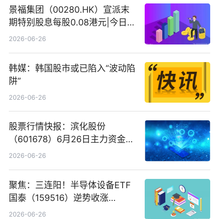
景福集团（00280.HK）宣派末
期特别股息每股0.08港元|今日快
看
2026-06-26
韩媒：韩国股市或已陷入“波动陷
阱”
2026-06-26
股票行情快报：滨化股份
（601678）6月26日主力资金净
卖出5964.34万元
2026-06-26
聚焦：三连阳！半导体设备ETF
国泰（159516）逆势收涨
3.5%，近10日累计净流入超65
2026-06-26