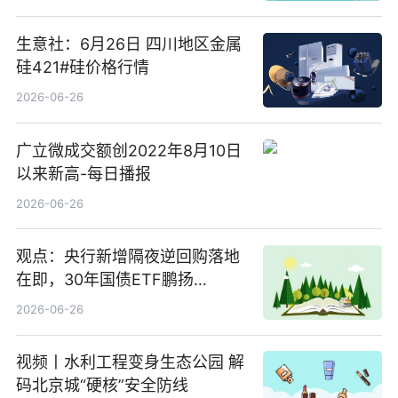
亿元
生意社：6月26日 四川地区金属
硅421#硅价格行情
2026-06-26
广立微成交额创2022年8月10日
以来新高-每日播报
2026-06-26
观点：央行新增隔夜逆回购落地
在即，30年国债ETF鹏扬
(511090) 盘中小幅上涨
2026-06-26
视频丨水利工程变身生态公园 解
码北京城“硬核”安全防线