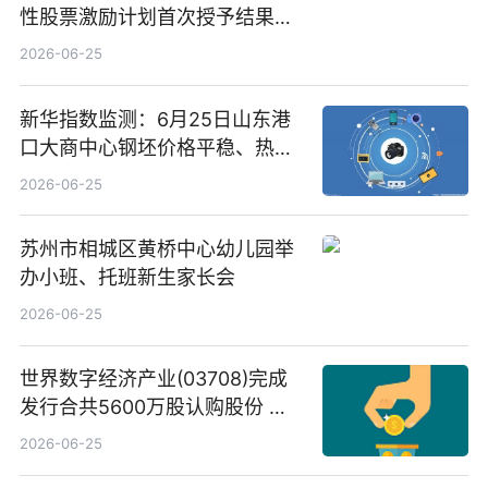
性股票激励计划首次授予结果公
告-微资讯
2026-06-25
新华指数监测：6月25日山东港
口大商中心钢坯价格平稳、热轧
C料价格微幅下跌
2026-06-25
苏州市相城区黄桥中心幼儿园举
办小班、托班新生家长会
2026-06-25
世界数字经济产业(03708)完成
发行合共5600万股认购股份 净
筹约1007万港元 独家焦点
2026-06-25