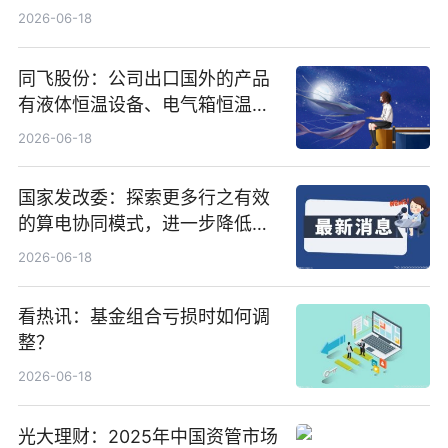
行5200万股
2026-06-18
同飞股份：公司出口国外的产品
有液体恒温设备、电气箱恒温装
置、纯水冷却单元和特种换热器
2026-06-18
国家发改委：探索更多行之有效
的算电协同模式，进一步降低网
络传输时延_最资讯
2026-06-18
看热讯：基金组合亏损时如何调
整？
2026-06-18
光大理财：2025年中国资管市场