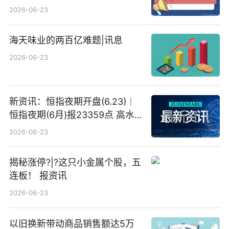
港元的亏损 同比盈转亏
2026-06-23
海天味业的两百亿难题|讯息
2026-06-23
新资讯：恒指夜期开盘(6.23)︱
恒指夜期(6月)报23359点 高水
23点
2026-06-23
揭秘涨停?|?这只小金属个股，五
连板！ 报资讯
2026-06-23
以旧换新带动商品销售额达5万