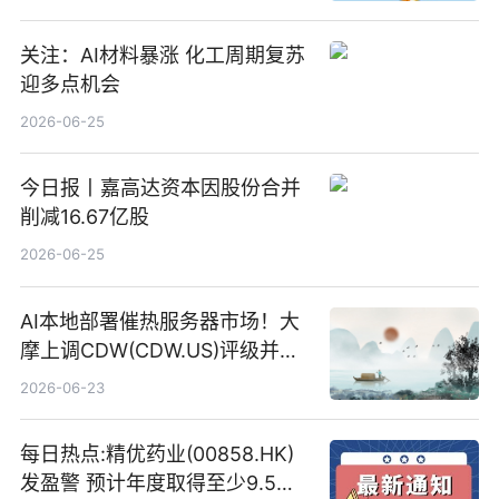
关注：AI材料暴涨 化工周期复苏
迎多点机会
2026-06-25
今日报丨嘉高达资本因股份合并
削减16.67亿股
2026-06-25
AI本地部署催热服务器市场！大
摩上调CDW(CDW.US)评级并看
高IBM(IBM.US)戴尔(DELL.US)
2026-06-23
目标价
每日热点:精优药业(00858.HK)
发盈警 预计年度取得至少9.5亿