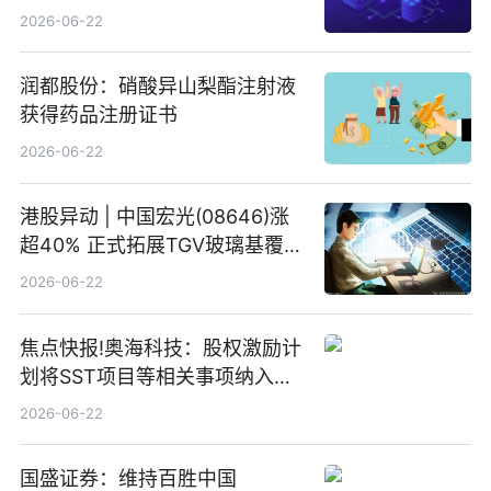
2026-06-22
润都股份：硝酸异山梨酯注射液
获得药品注册证书
2026-06-22
港股异动 | 中国宏光(08646)涨
超40% 正式拓展TGV玻璃基覆铜
板新材料业务
2026-06-22
焦点快报!奥海科技：股权激励计
划将SST项目等相关事项纳入专
项业务发展考核指标
2026-06-22
国盛证券：维持百胜中国