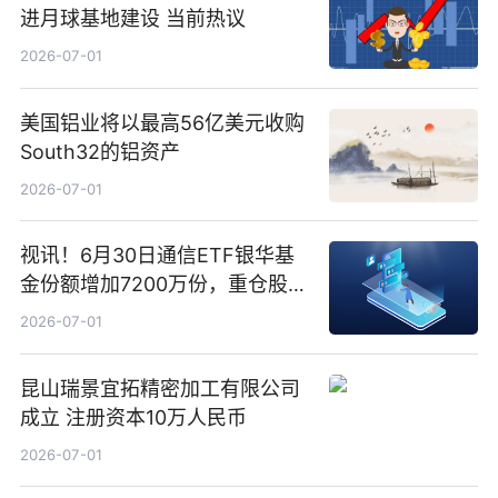
进月球基地建设 当前热议
2026-07-01
美国铝业将以最高56亿美元收购
South32的铝资产
2026-07-01
视讯！6月30日通信ETF银华基
金份额增加7200万份，重仓股新
易盛、中际旭创、立讯精密
2026-07-01
昆山瑞景宜拓精密加工有限公司
成立 注册资本10万人民币
2026-07-01