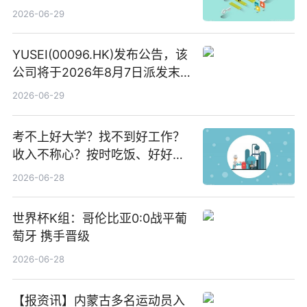
讯
2026-06-29
YUSEI(00096.HK)发布公告，该
公司将于2026年8月7日派发末
期股息每股人民币0.013元 每日
2026-06-29
焦点
考不上好大学？找不到好工作？
收入不称心？按时吃饭、好好睡
觉
2026-06-28
世界杯K组：哥伦比亚0:0战平葡
萄牙 携手晋级
2026-06-28
【报资讯】内蒙古多名运动员入