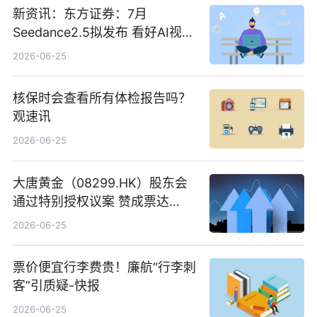
新资讯：东方证券：7月
Seedance2.5拟发布 看好AI视频
创作工作流进一步提效
2026-06-25
核保时会查看所有体检报告吗？
观速讯
2026-06-25
大唐黄金（08299.HK）股东会
通过特别授权议案 赞成票达
100%_新动态
2026-06-25
票价便宜行李费贵！廉航“行李刺
客”引质疑-快报
2026-06-25