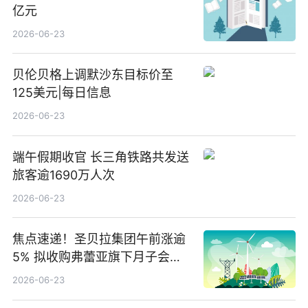
亿元
2026-06-23
贝伦贝格上调默沙东目标价至
125美元|每日信息
2026-06-23
端午假期收官 长三角铁路共发送
旅客逾1690万人次
2026-06-23
焦点速递！圣贝拉集团午前涨逾
5% 拟收购弗蕾亚旗下月子会所
业务少数股权
2026-06-23