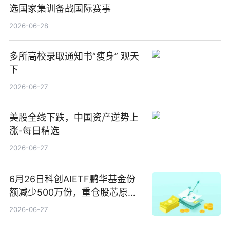
选国家集训备战国际赛事
2026-06-28
多所高校录取通知书“瘦身” 观天
下
2026-06-27
美股全线下跌，中国资产逆势上
涨-每日精选
2026-06-27
6月26日科创AIETF鹏华基金份
额减少500万份，重仓股芯原股
份、寒武纪、澜起科技 观速讯
2026-06-27