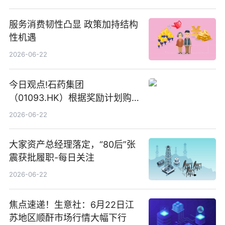
服务消费韧性凸显 政策加持结构
性机遇
2026-06-22
今日观点!石药集团
（01093.HK）根据奖励计划购
回580万股
2026-06-22
大家资产总经理落定，“80后”张
震获批履职-每日关注
2026-06-22
焦点速递！生意社：6月22日江
苏地区顺酐市场行情大幅下行