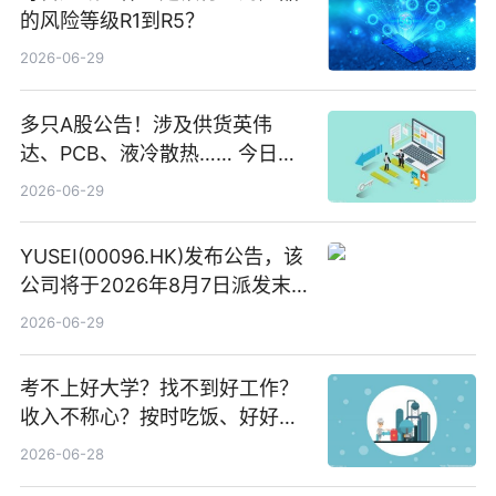
的风险等级R1到R5？
2026-06-29
多只A股公告！涉及供货英伟
达、PCB、液冷散热…… 今日快
讯
2026-06-29
YUSEI(00096.HK)发布公告，该
公司将于2026年8月7日派发末
期股息每股人民币0.013元 每日
2026-06-29
焦点
考不上好大学？找不到好工作？
收入不称心？按时吃饭、好好睡
觉
2026-06-28