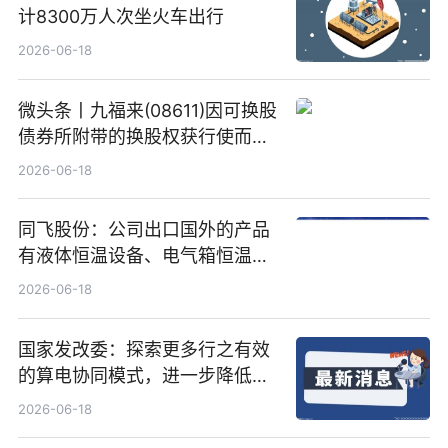
计8300万人次坐火车出行
2026-06-18
微头条丨九福来(08611)因可换股
债券所附带的换股权获行使而发
行5200万股
2026-06-18
同飞股份：公司出口国外的产品
有液体恒温设备、电气箱恒温装
置、纯水冷却单元和特种换热器
2026-06-18
国家发改委：探索更多行之有效
的算电协同模式，进一步降低网
络传输时延_最资讯
2026-06-18