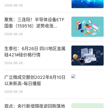
卖出5964.34万元
2026-06-26
聚焦：三连阳！半导体设备ETF
国泰（159516）逆势收涨
3.5%，近10日累计净流入超65
2026-06-26
亿元
生意社：6月26日 四川地区金属
硅421#硅价格行情
2026-06-26
广立微成交额创2022年8月10日
以来新高-每日播报
2026-06-26
观点：央行新增隔夜逆回购落地