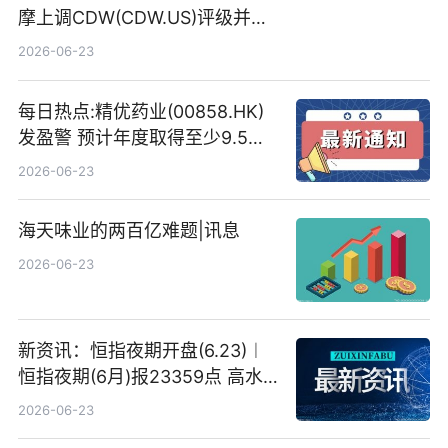
摩上调CDW(CDW.US)评级并看
高IBM(IBM.US)戴尔(DELL.US)
2026-06-23
目标价
每日热点:精优药业(00858.HK)
发盈警 预计年度取得至少9.5亿
港元的亏损 同比盈转亏
2026-06-23
海天味业的两百亿难题|讯息
2026-06-23
新资讯：恒指夜期开盘(6.23)︱
恒指夜期(6月)报23359点 高水
23点
2026-06-23