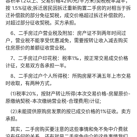
容积率1.2以上、交易价格4290元/平方米)契税税率减半，
按 1.5%征收;拆迁居民因拆迁重新购置二手房的对相当于拆
迁补偿款的部分免征契税，成交价格超过拆迁补偿款的，
对超过部分征收契税。买方承担。
6、二手房过户营业税及附加：房产证不到两年时间过
户，营业税不能享受优惠减免，需要按转让收入减去购买
住房原价的差额征收营业税。
7、二手房过户印花税：税率1‰，按正常交易成交价格
计征，交易双方各承担一半。
8、二手房过户个人所得税：所购房屋不满五年上市交易
时收取，有两种方式，
(1)税率20%，按财产转让所得(本次交易价格-房屋原价-
原缴纳契税-本次缴纳营业税-合理费用)计征;
(2)未能提供原购房发票的按已成交价格的1%征收。卖方
承担。
其实，二手房购买要注意的这些事情和免不免中介费就
没有任何的关系，还有就是二手房免中介的这件事情我们