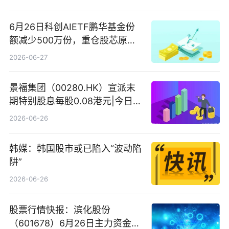
6月26日科创AIETF鹏华基金份
额减少500万份，重仓股芯原股
份、寒武纪、澜起科技 观速讯
2026-06-27
景福集团（00280.HK）宣派末
期特别股息每股0.08港元|今日快
看
2026-06-26
韩媒：韩国股市或已陷入“波动陷
阱”
2026-06-26
股票行情快报：滨化股份
（601678）6月26日主力资金净