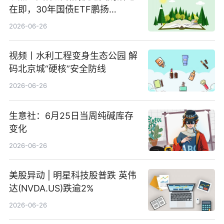
在即，30年国债ETF鹏扬
(511090) 盘中小幅上涨
2026-06-26
视频丨水利工程变身生态公园 解
码北京城“硬核”安全防线
2026-06-26
生意社：6月25日当周纯碱库存
变化
2026-06-26
美股异动 | 明星科技股普跌 英伟
达(NVDA.US)跌逾2%
2026-06-26