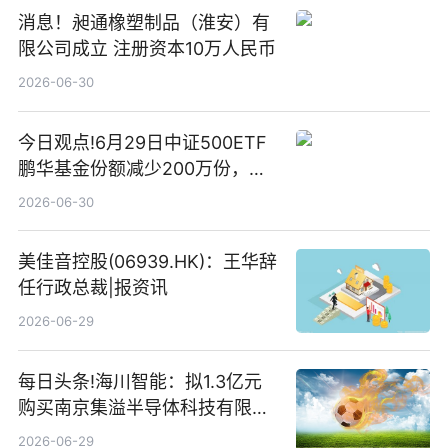
消息！昶通橡塑制品（淮安）有
限公司成立 注册资本10万人民币
2026-06-30
今日观点!6月29日中证500ETF
鹏华基金份额减少200万份，重
仓股亨通光电、赤峰黄金、佰维
2026-06-30
存储
美佳音控股(06939.HK)：王华辞
任行政总裁|报资讯
2026-06-29
每日头条!海川智能：拟1.3亿元
购买南京集溢半导体科技有限公
司15.3%股权
2026-06-29