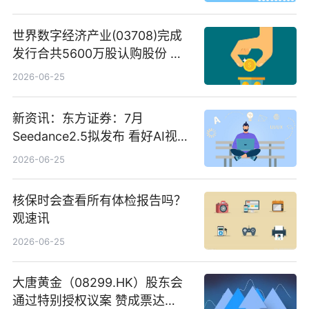
世界数字经济产业(03708)完成
发行合共5600万股认购股份 净
筹约1007万港元 独家焦点
2026-06-25
新资讯：东方证券：7月
Seedance2.5拟发布 看好AI视频
创作工作流进一步提效
2026-06-25
核保时会查看所有体检报告吗？
观速讯
2026-06-25
大唐黄金（08299.HK）股东会
通过特别授权议案 赞成票达