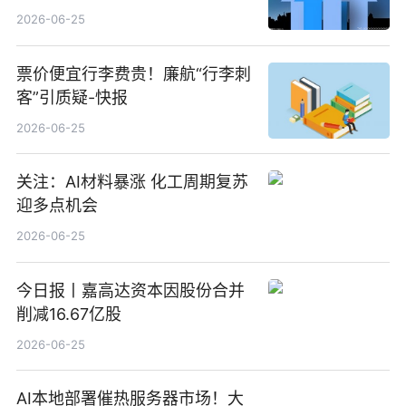
100%_新动态
2026-06-25
票价便宜行李费贵！廉航“行李刺
客”引质疑-快报
2026-06-25
关注：AI材料暴涨 化工周期复苏
迎多点机会
2026-06-25
今日报丨嘉高达资本因股份合并
削减16.67亿股
2026-06-25
AI本地部署催热服务器市场！大