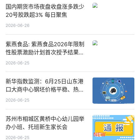
国内期货市场夜盘收盘涨多跌少
20号胶跌超3% 每日聚焦
2026-06-26
紫燕食品: 紫燕食品2026年限制
性股票激励计划首次授予结果公
告-微资讯
2026-06-25
新华指数监测：6月25日山东港
口大商中心钢坯价格平稳、热轧
C料价格微幅下跌
2026-06-25
苏州市相城区黄桥中心幼儿园举
办小班、托班新生家长会
2026-06-25