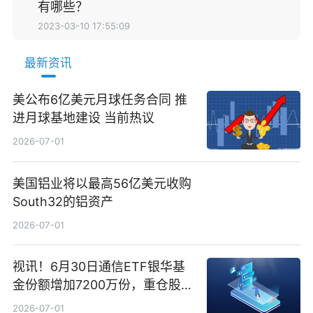
有哪些？
2023-03-10 17:55:09
最新资讯
美公布6亿美元月球任务合同 推
进月球基地建设 当前热议
2026-07-01
美国铝业将以最高56亿美元收购
South32的铝资产
2026-07-01
视讯！6月30日通信ETF银华基
金份额增加7200万份，重仓股新
易盛、中际旭创、立讯精密
2026-07-01