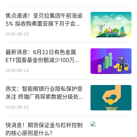
焦点速递！圣贝拉集团午前涨逾
5% 拟收购弗蕾亚旗下月子会所
业务少数股权
2026-06-23
最新消息：6月22日有色金属
ETF国泰基金份额减少100万
份，重仓股紫金矿业、洛阳钼
2026-06-23
业、北方稀土
热文：智能眼镜行业隐私保护受
关注 终端厂商探索数据分级处理
等方案
2026-06-23
快消息！期货保证金与杠杆控制
的核心原则是什么？