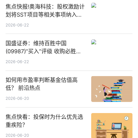
焦点快报!奥海科技：股权激励计
划将SST项目等相关事项纳入专
项业务发展考核指标
2026-06-22
国盛证券：维持百胜中国
(09987)“买入”评级 收购必胜客
中国增厚利润加速成长 信息
2026-06-22
如何用市盈率判断基金估值高
低？ 前沿热点
2026-06-20
焦点快看：投保时为什么优先选
重疾险？
2026-06-20