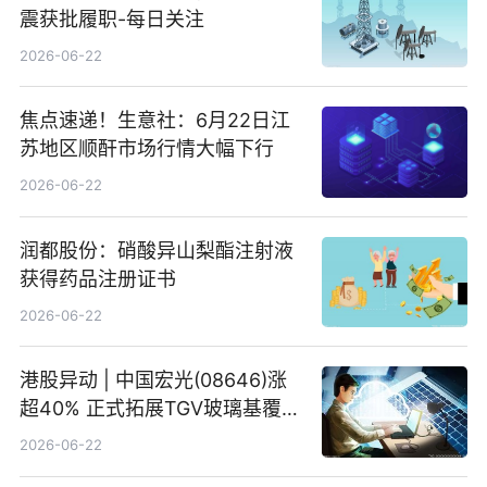
震获批履职-每日关注
2026-06-22
焦点速递！生意社：6月22日江
苏地区顺酐市场行情大幅下行
2026-06-22
润都股份：硝酸异山梨酯注射液
获得药品注册证书
2026-06-22
港股异动 | 中国宏光(08646)涨
超40% 正式拓展TGV玻璃基覆铜
板新材料业务
2026-06-22