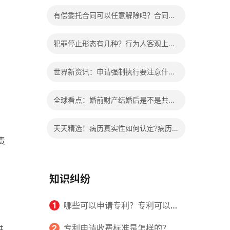
办?被执行人信息多久可以消除?
有偿委托合同可以任意解除吗？合同无
效的处理看这里|热门看点
犯罪停止形态有几种？行为人客观上实
施了中止犯罪的行为指的是什么？
世界新资讯：申请强制执行要注意什么
申请法院强制执行的费用由谁出？
全球看点：婚前财产结婚后是不是共同
财产？婚前财产婚后产生的收益如何分
天天精选！病历真实性如何认定?病历
责
割？
书写规范是怎样的？
知识纠纷
1
哪些可以申请专利？专利可以同
时多个人一起申请吗？
2
专利申请收费标准是怎样的？申
进