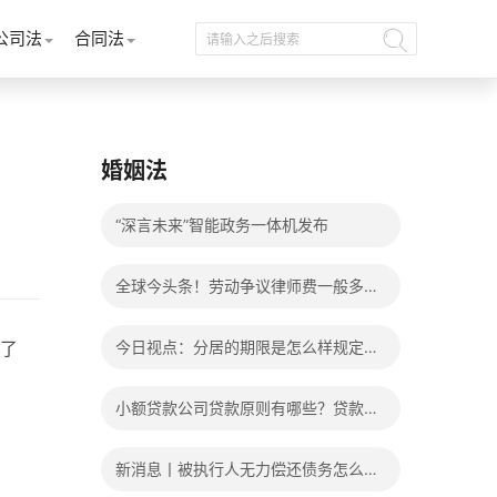
公司法
合同法
婚姻法
“深言未来”智能政务一体机发布
全球今头条！劳动争议律师费一般多少
钱？发生劳动争议如何算工资？
了
今日视点：分居的期限是怎么样规定
的？写分居协议如何才能有效？
小额贷款公司贷款原则有哪些？贷款不
还有什么后果？
新消息丨被执行人无力偿还债务怎么