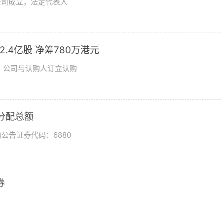
公司成立，法定代表人
发2.4亿股 净筹780万港元
日，公司与认购人订立认购
润分配总额
公告证券代码：6880
券