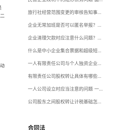
损
对隐形债务问题应该如何解决？
旅行社经营范围变更的审核告知事项
二
旅游业的发展现状和趋势
企业无常加班是否可以匿名举报？强
制加班公司没有加班费怎么办？
企业清理欠款时应注意什么问题？企
业短期借款需要注意哪些事项？
什么是中小企业集合票据和超级短期
融资券？一起来了解一下吧！
一人有限责任公司与个人独资企业的
动
区别 这些知识你都知道吗？
有限责任公司股权转让具体有哪些形
式？来了解下这五种形式
一人公司设立时应当注意的问题 一
人公司的特征
公司股东之间股权转让计税基础怎么
确认？公司股东之间的股权转让要符
合什么要件？
合同法