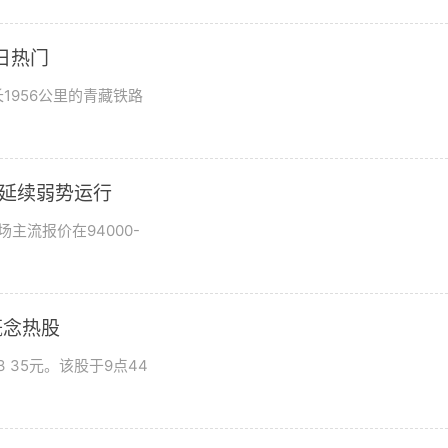
日热门
1956公里的青藏铁路
市场延续弱势运行
场主流报价在94000-
概念热股
 35元。该股于9点44