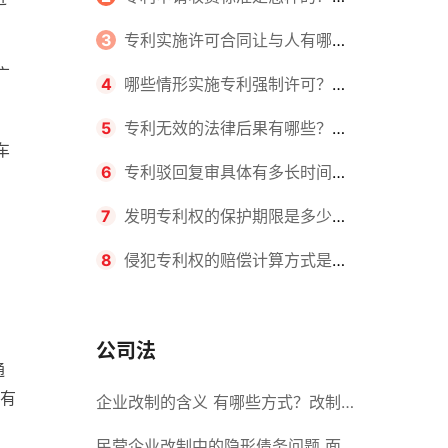
请不同类型的专利所需要的钱不同
3
专利实施许可合同让与人有哪些
广
主要义务？专利实施许可合同与专利
4
哪些情形实施专利强制许可？专
许可合同有什么区别？
利强制许可的前提条件是什么？
5
专利无效的法律后果有哪些？专
车
利的无效情形有哪些？
6
专利驳回复审具体有多长时间？
哪些情况下专利申请可能被驳回？
7
发明专利权的保护期限是多少
年？非专利发明人是否有专利申请
8
侵犯专利权的赔偿计算方式是什
权？
么？侵犯专利权的诉讼时效为多长时
间？
公司法
通
有
企业改制的含义 有哪些方式？改制
后国企员工属于什么性质？
民营企业改制中的隐形债务问题 面