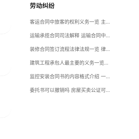
劳动纠纷
客运合同中旅客的权利义务一览 主
要包括这些内容
运输承揽合同司法解释 运输合同中
承运人的义务有哪些
装修合同签订流程法律法规一览 律
师解答
建筑工程承包人最主要的义务一览
承包合同内容介绍
监控安装合同书的内容格式介绍 一
般包括这些条款
委托书可以撤销吗 房屋买卖公证可
否撤销