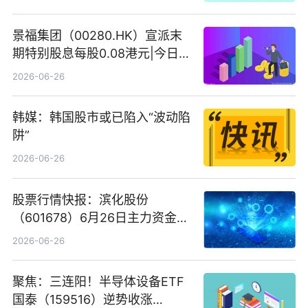
景福集团（00280.HK）宣派末
期特别股息每股0.08港元|今日快
看
2026-06-26
韩媒：韩国股市或已陷入“波动陷
阱”
2026-06-26
股票行情快报：滨化股份
（601678）6月26日主力资金净
卖出5964.34万元
2026-06-26
聚焦：三连阳！半导体设备ETF
国泰（159516）逆势收涨