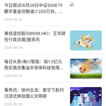
今日观点!6月29日中证500ETF
鹏华基金份额减少200万份，重
仓股亨通光电、赤峰黄金、佰维
2026-06-30
存储
美佳音控股(06939.HK)：王华辞
任行政总裁|报资讯
2026-06-29
每日头条!海川智能：拟1.3亿元
购买南京集溢半导体科技有限公
司15.3%股权
2026-06-29
看热讯：徐州云龙：星空下赴约
沉浸式体验烟火文明夜
2026-06-29