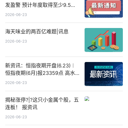
发盈警 预计年度取得至少9.5亿
港元的亏损 同比盈转亏
2026-06-23
海天味业的两百亿难题|讯息
2026-06-23
新资讯：恒指夜期开盘(6.23)︱
恒指夜期(6月)报23359点 高水
23点
2026-06-23
揭秘涨停?|?这只小金属个股，五
连板！ 报资讯
2026-06-23