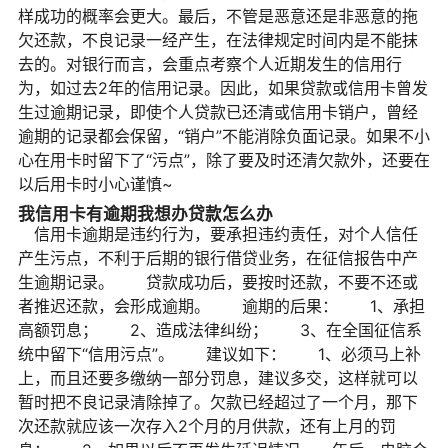
样成功的概率会更大。最后，不管是恶意还是非恶意的拖
欠还款，不良记录一经产生，在法律规定时间内是不能抹
去的。对银行而言，会重点考察个人近期发生的信用行
为，如过去2年的信用记录。因此，如果贷款或信用卡曾发
生过逾期记录，即使个人贷款已还清或信用卡销户，曾经
逾期的记录都会保留，“销户”不能消除负面记录。如果不小
心在用卡时留下了“污点”，除了要及时还清欠款外，还要在
以后用卡时小心谨慎~
我信用卡有逾期我想办贷款怎么办
信用卡逾期是违约行为，要承担违约责任，对个人信任
产生污点，不利于后期的银行借贷业务，在征信报告中产
生逾期记录。 贷款成功后，要按时还款，不要不还或
者推迟还款，会形成逾期。 逾期的后果： 1、承担
高额罚息； 2、造成法律纠纷； 3、在全国征信系
统中留下“信用污点”。 建议如下： 1、必须马上补
上，而且还要多缴纳一部分罚息，建议多交，这样就可以
暂时把不良记录清除掉了。欠款已经超过了一个月，那下
次还款就应该一次存入2个月的月供款，还有上月的罚