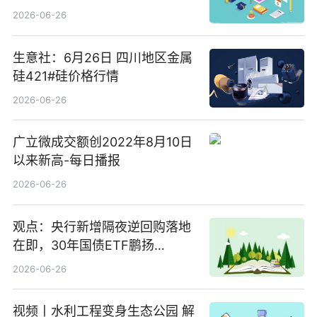
3.5%，近10日累计净流入超65
2026-06-26
亿元
生意社：6月26日 四川地区金属
硅421#硅价格行情
2026-06-26
广立微成交额创2022年8月10日
以来新高-每日播报
2026-06-26
观点：央行新增隔夜逆回购落地
在即，30年国债ETF鹏扬
(511090) 盘中小幅上涨
2026-06-26
视频丨水利工程变身生态公园 解