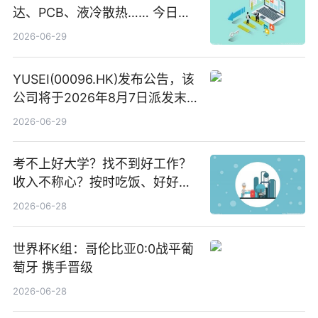
达、PCB、液冷散热…… 今日快
讯
2026-06-29
YUSEI(00096.HK)发布公告，该
公司将于2026年8月7日派发末
期股息每股人民币0.013元 每日
2026-06-29
焦点
考不上好大学？找不到好工作？
收入不称心？按时吃饭、好好睡
觉
2026-06-28
世界杯K组：哥伦比亚0:0战平葡
萄牙 携手晋级
2026-06-28