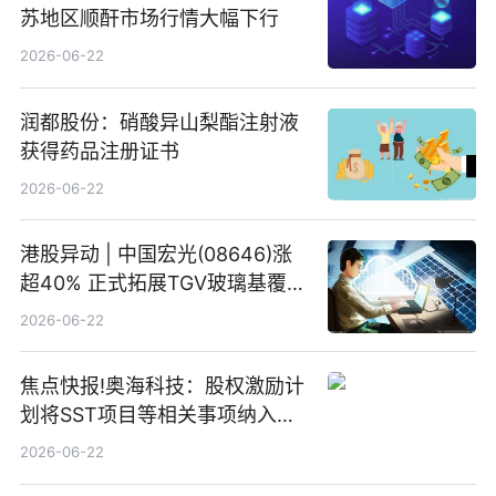
苏地区顺酐市场行情大幅下行
2026-06-22
润都股份：硝酸异山梨酯注射液
获得药品注册证书
2026-06-22
港股异动 | 中国宏光(08646)涨
超40% 正式拓展TGV玻璃基覆铜
板新材料业务
2026-06-22
焦点快报!奥海科技：股权激励计
划将SST项目等相关事项纳入专
项业务发展考核指标
2026-06-22