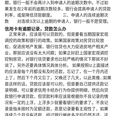
期，银行一般不会再计入到申请人的逾期次数中。不过如
果发生在2年前的逾期次数较多，银行会提高申请人的贷款
利率，或是降低贷款额度。 三、申请人的连续逾期次
数 对连续3次以上逾期的申请人，银行一般不愿受理。
信用卡有逾期记录，贷款怎么办
正常来讲，应该是可以贷款的，但是要看当期国家宏观
调控的政策和银行的政策。如果国家政策对房贷比较放
松，促进房地产发展，银行信贷也大力促进房地产相关产
业，那就应该没有太大问题；如果正好赶上国家宏观调控
控制房贷，对银行信贷要求也比较严格的情况下那就不好
说了。另外还要具体情况具体分析。 如果按照lz上面描述
的应该是每个月都没有及时还款，忘记了，在一个月内还
上了，然后下个月又忘了，又晚还了几天，以此类推...如果
是这样的话，贷款应该是可以的，但是要自己提供还款记
录明细，可以要求信用卡经办行为你提供明细，然后向贷
款银行申请贷款，但贷款利率应该是根据你不良记录的情
况有一定的上浮，上浮多少就要看银行的要求了。不良记
录是指未按时为足额还款，恶意记录要看主观性了，如果
连续几个月没有还款，经过银行催收多次后仍然不还，这