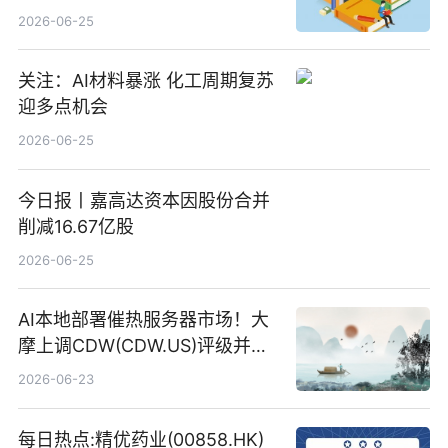
2026-06-25
关注：AI材料暴涨 化工周期复苏
迎多点机会
2026-06-25
今日报丨嘉高达资本因股份合并
削减16.67亿股
2026-06-25
AI本地部署催热服务器市场！大
摩上调CDW(CDW.US)评级并看
高IBM(IBM.US)戴尔(DELL.US)
2026-06-23
目标价
每日热点:精优药业(00858.HK)