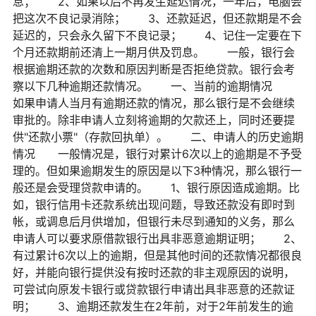
息； 2、如果以后不再发生延迟情况，一年后，电脑会
把这次不良记录消除； 3、还款延迟，但还款期是不会
延迟的，只会永久留下不良记录； 4、记住一定要在下
个月还款期前还清上一期月供及罚息。 一般，银行会
根据逾期还款的次数和原因判断是否拒绝贷款。银行会考
察以下几种逾期还款情况。 一、当前的逾期情况
如果申请人当月有逾期还款的情况，那么银行是不会继续
审批的。除非申请人立刻将逾期的欠款还上，同时还要提
供"还款小票"（存款回执单）。 二、申请人的历史逾期
情况 一般情况是，银行对累计6次以上的逾期是不予受
理的。但如果逾期发生的原因是以下3种情况，那么银行一
般还是会受理贷款申请的。 1、银行原因造成逾期。比
如，银行信用卡还款系统出现问题，导致还款没有即时到
帐，或调息后月供增加，但银行未尽到通知的义务，那么
申请人可以要求原借款银行出具非恶意逾期证明； 2、
有过累计6次以上的逾期，但是其他时间的还款情况都很良
好，并能向银行提供没有按时还款的非主观原因的说明，
可尝试向原发卡银行或贷款银行申请出具非恶意的还款证
明； 3、逾期还款发生在2年前，对于2年前发生的逾