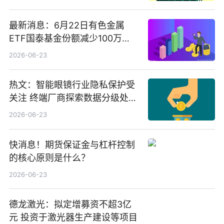
最新消息：6月22日有色金属
ETF国泰基金份额减少100万
份，重仓股紫金矿业、洛阳钼
2026-06-23
业、北方稀土
热文：智能眼镜行业隐私保护受
关注 终端厂商探索数据分级处理
等方案
2026-06-23
快消息！期货保证金与杠杆控制
的核心原则是什么？
2026-06-23
德龙激光：拟定增募资不超3亿
元 投资于激光器生产建设等项目