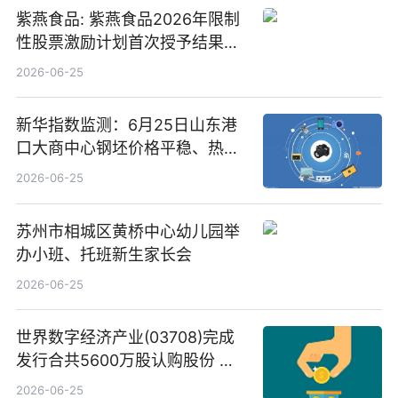
紫燕食品: 紫燕食品2026年限制
性股票激励计划首次授予结果公
告-微资讯
2026-06-25
新华指数监测：6月25日山东港
口大商中心钢坯价格平稳、热轧
C料价格微幅下跌
2026-06-25
苏州市相城区黄桥中心幼儿园举
办小班、托班新生家长会
2026-06-25
世界数字经济产业(03708)完成
发行合共5600万股认购股份 净
筹约1007万港元 独家焦点
2026-06-25