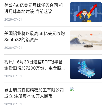
美公布6亿美元月球任务合同 推
进月球基地建设 当前热议
2026-07-01
美国铝业将以最高56亿美元收购
South32的铝资产
2026-07-01
视讯！6月30日通信ETF银华基
金份额增加7200万份，重仓股新
易盛、中际旭创、立讯精密
2026-07-01
昆山瑞景宜拓精密加工有限公司
成立 注册资本10万人民币
2026-07-01