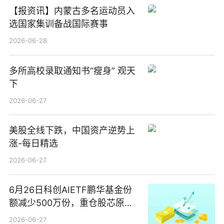
【报资讯】内蒙古多名运动员入
选国家集训备战国际赛事
2026-06-28
多所高校录取通知书“瘦身” 观天
下
2026-06-27
美股全线下跌，中国资产逆势上
涨-每日精选
2026-06-27
6月26日科创AIETF鹏华基金份
额减少500万份，重仓股芯原股
份、寒武纪、澜起科技 观速讯
2026-06-27