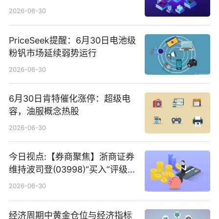
2026-06-30
PriceSeek提醒：6月30日电池级
粉钒市场延续弱势运行
2026-06-30
6月30日肯特催化涨停：超级电
容，油服概念热股
2026-06-30
今日视点:【券商聚焦】浙商证券
维持波司登(03998)“买入”评级
指其业绩高质量稳增长
2026-06-30
经济周期中黄金仓位与经济指标