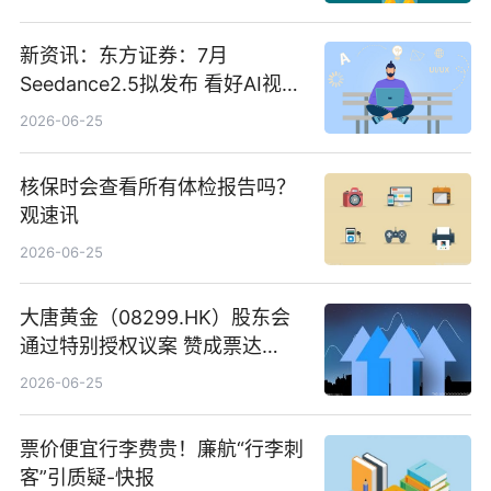
新资讯：东方证券：7月
Seedance2.5拟发布 看好AI视频
创作工作流进一步提效
2026-06-25
核保时会查看所有体检报告吗？
观速讯
2026-06-25
大唐黄金（08299.HK）股东会
通过特别授权议案 赞成票达
100%_新动态
2026-06-25
票价便宜行李费贵！廉航“行李刺
客”引质疑-快报