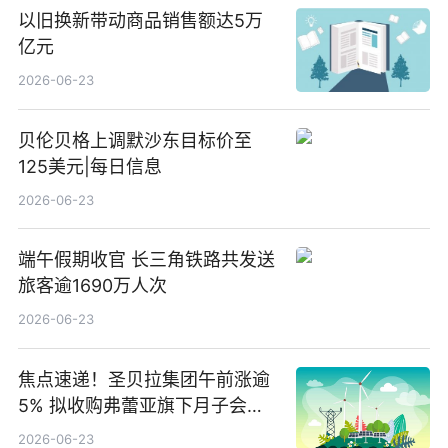
以旧换新带动商品销售额达5万
亿元
2026-06-23
贝伦贝格上调默沙东目标价至
125美元|每日信息
2026-06-23
端午假期收官 长三角铁路共发送
旅客逾1690万人次
2026-06-23
焦点速递！圣贝拉集团午前涨逾
5% 拟收购弗蕾亚旗下月子会所
业务少数股权
2026-06-23