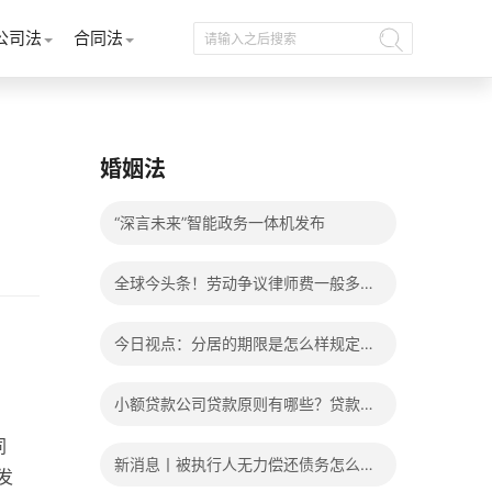
公司法
合同法
婚姻法
“深言未来”智能政务一体机发布
全球今头条！劳动争议律师费一般多少
钱？发生劳动争议如何算工资？
今日视点：分居的期限是怎么样规定
的？写分居协议如何才能有效？
小额贷款公司贷款原则有哪些？贷款不
同
还有什么后果？
新消息丨被执行人无力偿还债务怎么
发