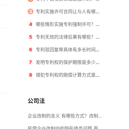
请不同类型的专利所需要的钱不同
3
专利实施许可合同让与人有哪些
主要义务？专利实施许可合同与专利
4
哪些情形实施专利强制许可？专
许可合同有什么区别？
利强制许可的前提条件是什么？
5
专利无效的法律后果有哪些？专
利的无效情形有哪些？
6
专利驳回复审具体有多长时间？
哪些情况下专利申请可能被驳回？
7
发明专利权的保护期限是多少
年？非专利发明人是否有专利申请
8
侵犯专利权的赔偿计算方式是什
权？
么？侵犯专利权的诉讼时效为多长时
间？
公司法
企业改制的含义 有哪些方式？改制
后国企员工属于什么性质？
民营企业改制中的隐形债务问题 面