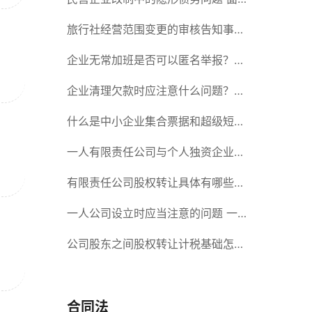
对隐形债务问题应该如何解决？
旅行社经营范围变更的审核告知事项
旅游业的发展现状和趋势
企业无常加班是否可以匿名举报？强
制加班公司没有加班费怎么办？
企业清理欠款时应注意什么问题？企
业短期借款需要注意哪些事项？
什么是中小企业集合票据和超级短期
融资券？一起来了解一下吧！
一人有限责任公司与个人独资企业的
区别 这些知识你都知道吗？
有限责任公司股权转让具体有哪些形
式？来了解下这五种形式
一人公司设立时应当注意的问题 一
人公司的特征
公司股东之间股权转让计税基础怎么
确认？公司股东之间的股权转让要符
合什么要件？
合同法