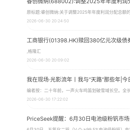
睿创微纳(688002):调整2025年年度利
原标题:睿创微纳:关于调整2025年年度利润分配总额的
2026-06-30 20:24:50
工商银行(01398.HK)赎回380亿元次级债
,格隆汇
2026-06-30 20:09:02
我在现场·光影流年丨我与“天路”那些年|今
编者按：二十年前，一声火车鸣笛划破雪域长空。全长
2026-06-30 17:22:02
PriceSeek提醒：6月30日电池级粉钒
6月30日，五氧化二钒（V₂O₅≥99 5%电池级粉钒）市