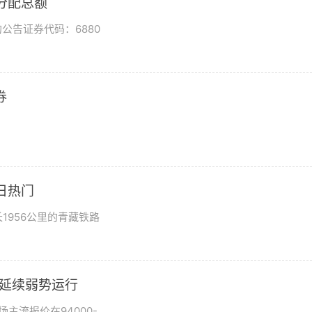
润分配总额
公告证券代码：6880
券
日热门
1956公里的青藏铁路
市场延续弱势运行
场主流报价在94000-