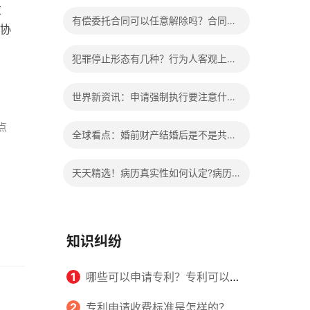
过
办?被执行人信息多久可以消除?
有偿委托合同可以任意解除吗？合同无
协
效的处理看这里|热门看点
犯罪停止形态有几种？行为人客观上实
施了中止犯罪的行为指的是什么？
世界新资讯：申请强制执行要注意什么
申请法院强制执行的费用由谁出？
点
全球看点：婚前财产结婚后是不是共同
财产？婚前财产婚后产生的收益如何分
天天精选！病历真实性如何认定?病历
割？
书写规范是怎样的？
知识纠纷
1
哪些可以申请专利？专利可以同
时多个人一起申请吗？
2
专利申请收费标准是怎样的？申