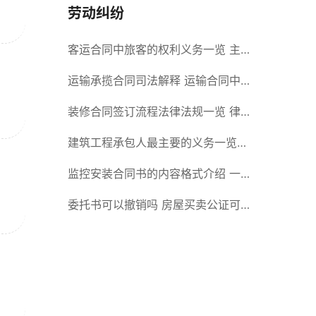
劳动纠纷
客运合同中旅客的权利义务一览 主
要包括这些内容
运输承揽合同司法解释 运输合同中
承运人的义务有哪些
装修合同签订流程法律法规一览 律
师解答
建筑工程承包人最主要的义务一览
承包合同内容介绍
监控安装合同书的内容格式介绍 一
般包括这些条款
委托书可以撤销吗 房屋买卖公证可
否撤销