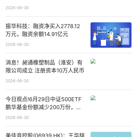
2026-06-30
振华科技：融资净买入2778.12
万元，融资余额14.91亿元
2026-06-30
消息！昶通橡塑制品（淮安）有
限公司成立 注册资本10万人民币
2026-06-30
今日观点!6月29日中证500ETF
鹏华基金份额减少200万份，重
仓股亨通光电、赤峰黄金、佰维
2026-06-30
存储
美佳音控股(06939.HK)：王华辞