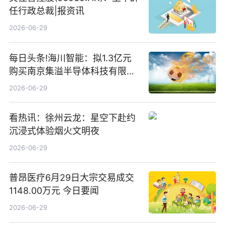
任行政总裁|报资讯
2026-06-29
每日头条!海川智能：拟1.3亿元
购买南京集溢半导体科技有限公
司15.3%股权
2026-06-29
看热讯：徐州云龙：星空下赴约
沉浸式体验烟火文明夜
2026-06-29
普昂医疗6月29日大宗交易成交
1148.00万元 今日要闻
2026-06-29