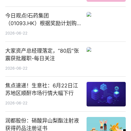
今日观点!石药集团
（01093.HK）根据奖励计划购
回580万股
2026-06-22
大家资产总经理落定，“80后”张
震获批履职-每日关注
2026-06-22
焦点速递！生意社：6月22日江
苏地区顺酐市场行情大幅下行
2026-06-22
润都股份：硝酸异山梨酯注射液
获得药品注册证书