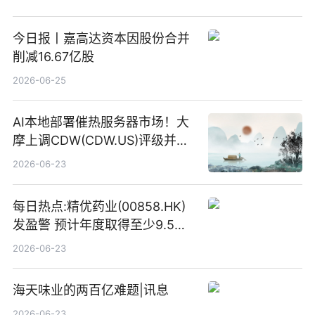
今日报丨嘉高达资本因股份合并
削减16.67亿股
2026-06-25
AI本地部署催热服务器市场！大
摩上调CDW(CDW.US)评级并看
高IBM(IBM.US)戴尔(DELL.US)
2026-06-23
目标价
每日热点:精优药业(00858.HK)
发盈警 预计年度取得至少9.5亿
港元的亏损 同比盈转亏
2026-06-23
海天味业的两百亿难题|讯息
2026-06-23