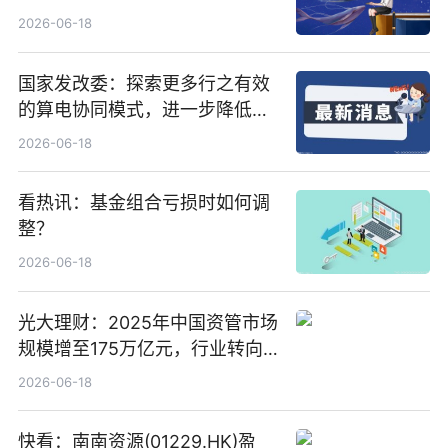
置、纯水冷却单元和特种换热器
2026-06-18
国家发改委：探索更多行之有效
的算电协同模式，进一步降低网
络传输时延_最资讯
2026-06-18
看热讯：基金组合亏损时如何调
整？
2026-06-18
光大理财：2025年中国资管市场
规模增至175万亿元，行业转向
“量质并重”
2026-06-18
快看：南南资源(01229.HK)盈