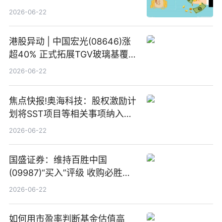
2026-06-22
港股异动 | 中国宏光(08646)涨
超40% 正式拓展TGV玻璃基覆铜
板新材料业务
2026-06-22
焦点快报!奥海科技：股权激励计
划将SST项目等相关事项纳入专
项业务发展考核指标
2026-06-22
国盛证券：维持百胜中国
(09987)“买入”评级 收购必胜客
中国增厚利润加速成长 信息
2026-06-22
如何用市盈率判断基金估值高