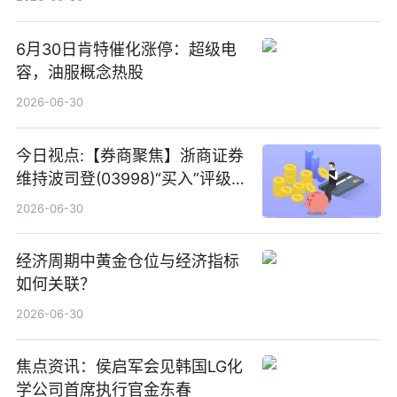
6月30日肯特催化涨停：超级电
容，油服概念热股
2026-06-30
今日视点:【券商聚焦】浙商证券
维持波司登(03998)“买入”评级
指其业绩高质量稳增长
2026-06-30
经济周期中黄金仓位与经济指标
如何关联？
2026-06-30
焦点资讯：侯启军会见韩国LG化
学公司首席执行官金东春