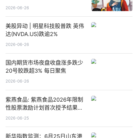
2026-06-26
美股异动 | 明星科技股普跌 英伟
达(NVDA.US)跌逾2%
2026-06-26
国内期货市场夜盘收盘涨多跌少
20号胶跌超3% 每日聚焦
2026-06-26
紫燕食品: 紫燕食品2026年限制
性股票激励计划首次授予结果公
告-微资讯
2026-06-25
新华指数监测：6月25日山东港