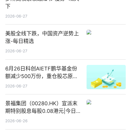
下
2026-06-27
美股全线下跌，中国资产逆势上
涨-每日精选
2026-06-27
6月26日科创AIETF鹏华基金份
额减少500万份，重仓股芯原股
份、寒武纪、澜起科技 观速讯
2026-06-27
景福集团（00280.HK）宣派末
期特别股息每股0.08港元|今日快
看
2026-06-26