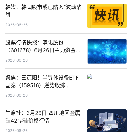
韩媒：韩国股市或已陷入“波动陷
阱”
2026-06-26
股票行情快报：滨化股份
（601678）6月26日主力资金净
卖出5964.34万元
2026-06-26
聚焦：三连阳！半导体设备ETF
国泰（159516）逆势收涨
3.5%，近10日累计净流入超65
2026-06-26
亿元
生意社：6月26日 四川地区金属
硅421#硅价格行情
2026-06-26