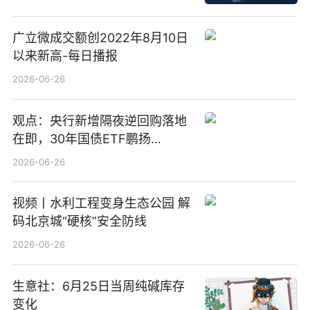
广立微成交额创2022年8月10日
以来新高-每日播报
2026-06-26
观点：央行新增隔夜逆回购落地
在即，30年国债ETF鹏扬
(511090) 盘中小幅上涨
2026-06-26
视频丨水利工程变身生态公园 解
码北京城“硬核”安全防线
2026-06-26
生意社：6月25日当周纯碱库存
变化