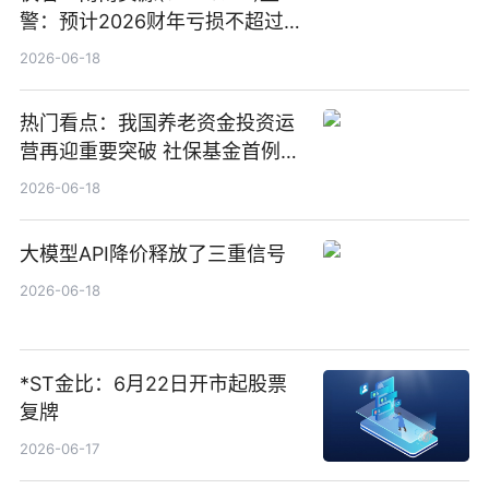
警：预计2026财年亏损不超过
1000万港元
2026-06-18
热门看点：我国养老资金投资运
营再迎重要突破 社保基金首例期
货账户完成开立
2026-06-18
大模型API降价释放了三重信号
2026-06-18
*ST金比：6月22日开市起股票
复牌
2026-06-17