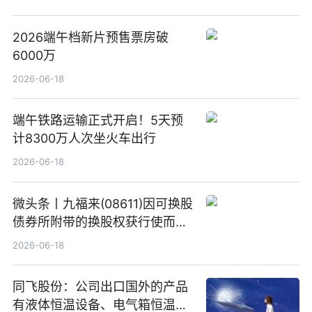
2026端午档新片预售票房破
6000万
2026-06-18
端午铁路运输正式开启！5天预
计8300万人次坐火车出行
2026-06-18
微头条丨九福来(08611)因可换股
债券所附带的换股权获行使而发
行5200万股
2026-06-18
同飞股份：公司出口国外的产品
有液体恒温设备、电气箱恒温装