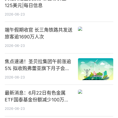
125美元|每日信息
2026-06-23
端午假期收官 长三角铁路共发送
旅客逾1690万人次
2026-06-23
焦点速递！圣贝拉集团午前涨逾
5% 拟收购弗蕾亚旗下月子会所
业务少数股权
2026-06-23
最新消息：6月22日有色金属
ETF国泰基金份额减少100万
份，重仓股紫金矿业、洛阳钼
2026-06-23
业、北方稀土