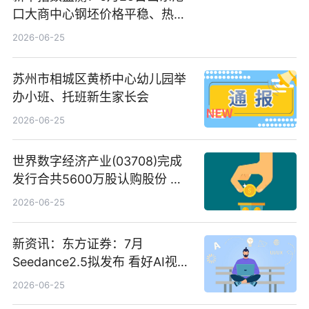
口大商中心钢坯价格平稳、热轧
C料价格微幅下跌
2026-06-25
苏州市相城区黄桥中心幼儿园举
办小班、托班新生家长会
2026-06-25
世界数字经济产业(03708)完成
发行合共5600万股认购股份 净
筹约1007万港元 独家焦点
2026-06-25
新资讯：东方证券：7月
Seedance2.5拟发布 看好AI视频
创作工作流进一步提效
2026-06-25