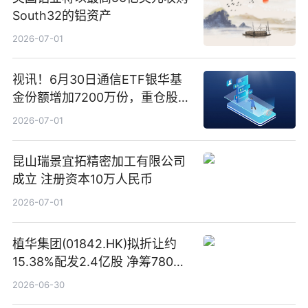
South32的铝资产
2026-07-01
视讯！6月30日通信ETF银华基
金份额增加7200万份，重仓股新
易盛、中际旭创、立讯精密
2026-07-01
昆山瑞景宜拓精密加工有限公司
成立 注册资本10万人民币
2026-07-01
植华集团(01842.HK)拟折让约
15.38%配发2.4亿股 净筹780万
港元
2026-06-30