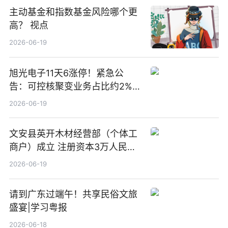
主动基金和指数基金风险哪个更
高？ 视点
2026-06-19
旭光电子11天6涨停！紧急公
告：可控核聚变业务占比约2%！
前沿热点
2026-06-19
文安县英开木材经营部（个体工
商户）成立 注册资本3万人民币
新要闻
2026-06-19
请到广东过端午！共享民俗文旅
盛宴|学习粤报
2026-06-18