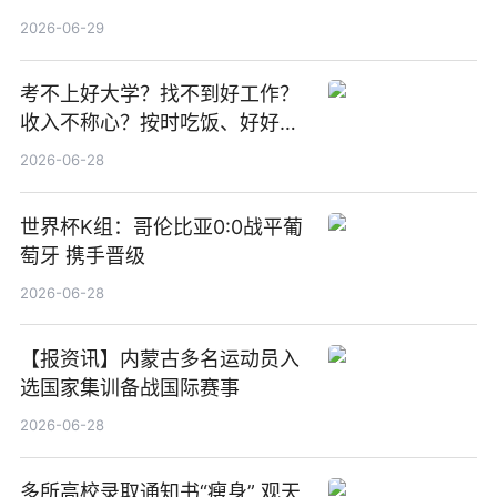
期股息每股人民币0.013元 每日
2026-06-29
焦点
考不上好大学？找不到好工作？
收入不称心？按时吃饭、好好睡
觉
2026-06-28
世界杯K组：哥伦比亚0:0战平葡
萄牙 携手晋级
2026-06-28
【报资讯】内蒙古多名运动员入
选国家集训备战国际赛事
2026-06-28
多所高校录取通知书“瘦身” 观天