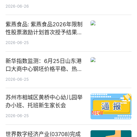
2026-06-26
紫燕食品: 紫燕食品2026年限制
性股票激励计划首次授予结果公
告-微资讯
2026-06-25
新华指数监测：6月25日山东港
口大商中心钢坯价格平稳、热轧
C料价格微幅下跌
2026-06-25
苏州市相城区黄桥中心幼儿园举
办小班、托班新生家长会
2026-06-25
世界数字经济产业(03708)完成