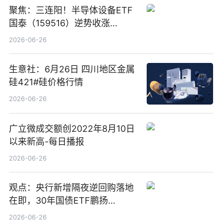
聚焦：三连阳！半导体设备ETF
国泰（159516）逆势收涨
3.5%，近10日累计净流入超65
2026-06-26
亿元
生意社：6月26日 四川地区金属
硅421#硅价格行情
2026-06-26
广立微成交额创2022年8月10日
以来新高-每日播报
2026-06-26
观点：央行新增隔夜逆回购落地
在即，30年国债ETF鹏扬
(511090) 盘中小幅上涨
2026-06-26