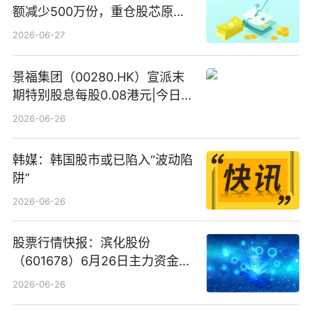
额减少500万份，重仓股芯原股
份、寒武纪、澜起科技 观速讯
2026-06-27
景福集团（00280.HK）宣派末
期特别股息每股0.08港元|今日快
看
2026-06-26
韩媒：韩国股市或已陷入“波动陷
阱”
2026-06-26
股票行情快报：滨化股份
（601678）6月26日主力资金净
卖出5964.34万元
2026-06-26