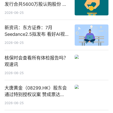
发行合共5600万股认购股份 净
筹约1007万港元 独家焦点
2026-06-25
新资讯：东方证券：7月
Seedance2.5拟发布 看好AI视频
创作工作流进一步提效
2026-06-25
核保时会查看所有体检报告吗？
观速讯
2026-06-25
大唐黄金（08299.HK）股东会
通过特别授权议案 赞成票达
100%_新动态
2026-06-25