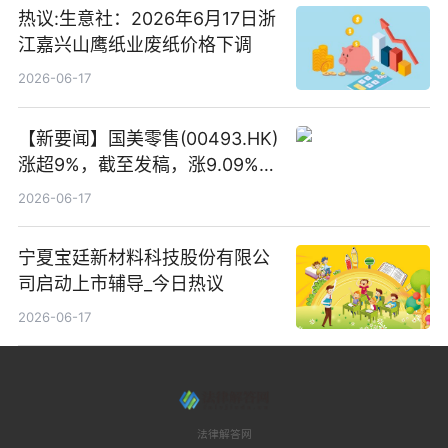
热议:生意社：2026年6月17日浙
江嘉兴山鹰纸业废纸价格下调
2026-06-17
【新要闻】国美零售(00493.HK)
涨超9%，截至发稿，涨9.09%，
报0.012港元，成交额37.26万港
2026-06-17
元
宁夏宝廷新材料科技股份有限公
司启动上市辅导_今日热议
2026-06-17
法律解答网