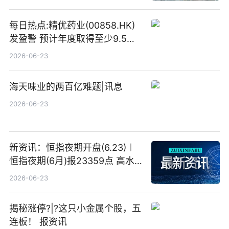
目标价
每日热点:精优药业(00858.HK)
发盈警 预计年度取得至少9.5亿
港元的亏损 同比盈转亏
2026-06-23
海天味业的两百亿难题|讯息
2026-06-23
新资讯：恒指夜期开盘(6.23)︱
恒指夜期(6月)报23359点 高水
23点
2026-06-23
揭秘涨停?|?这只小金属个股，五
连板！ 报资讯