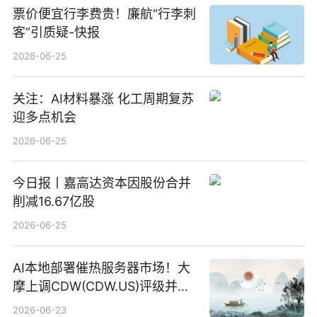
票价便宜行李费贵！廉航“行李刺
客”引质疑-快报
2026-06-25
关注：AI材料暴涨 化工周期复苏
迎多点机会
2026-06-25
今日报丨嘉高达资本因股份合并
削减16.67亿股
2026-06-25
AI本地部署催热服务器市场！大
摩上调CDW(CDW.US)评级并看
高IBM(IBM.US)戴尔(DELL.US)
2026-06-23