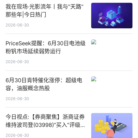
我在现场·光影流年丨我与“天路”
那些年|今日热门
2026-06-30
PriceSeek提醒：6月30日电池级
粉钒市场延续弱势运行
2026-06-30
6月30日肯特催化涨停：超级电
容，油服概念热股
2026-06-30
今日视点:【券商聚焦】浙商证券
维持波司登(03998)“买入”评级
指其业绩高质量稳增长
2026-06-30