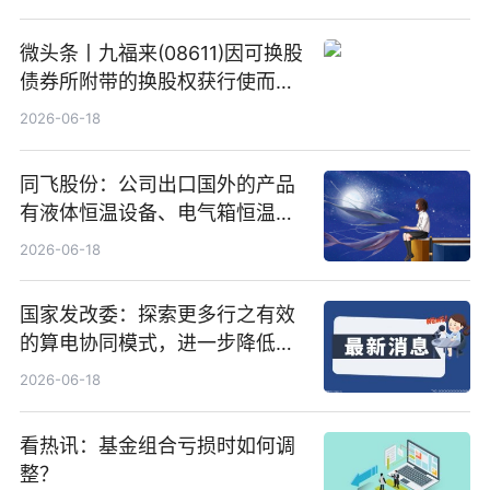
微头条丨九福来(08611)因可换股
债券所附带的换股权获行使而发
行5200万股
2026-06-18
同飞股份：公司出口国外的产品
有液体恒温设备、电气箱恒温装
置、纯水冷却单元和特种换热器
2026-06-18
国家发改委：探索更多行之有效
的算电协同模式，进一步降低网
络传输时延_最资讯
2026-06-18
看热讯：基金组合亏损时如何调
整？