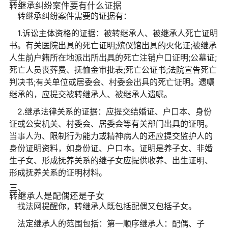
转继承纠纷案件要有什么证据
转继承纠纷案件需要的证据有：
1.诉讼主体资格的证据：被转继承人、被继承人死亡证明
书。有关医院出具的死亡证明;殡仪馆出具的火化证;被继承
人生前户籍所在地派出所出具的死亡注销户口证明;公墓证;
死亡人员丧葬费、抚恤金审批表;死亡公证书;法院宣告死亡
判决书;有关单位或居委会、村委会出具的死亡证明。遗嘱
继承的，应提交被转继承人、被继承人遗嘱。
2.继承法律关系的证据：应提交结婚证、户口本、身份
证或公安机关、村委会、居委会等有关部门出具的证明。
当事人为、限制行为能力或精神病人的还应提交监护人的
身份证明资料，如身份证、户口本。证明是养子女、非婚
生子女、形成抚养关系的继子女应提供收养、出生证明、
形成抚养关系的证明材料。
三、
转继承人是配偶还是子女
找法网提醒你，转继承人既包括配偶又包括子女。
法定继承人的范围包括：第一顺序继承人：配偶、子