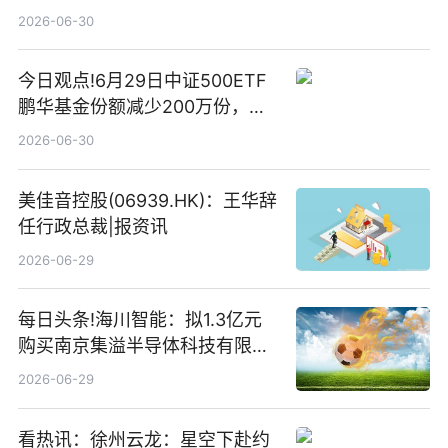
2026-06-30
今日观点!6月29日中证500ETF
鹏华基金份额减少200万份，重
仓股亨通光电、赤峰黄金、佰维
2026-06-30
存储
美佳音控股(06939.HK)：王华辞
任行政总裁|报资讯
2026-06-29
每日头条!海川智能：拟1.3亿元
购买南京集溢半导体科技有限公
司15.3%股权
2026-06-29
看热讯：徐州云龙：星空下赴约