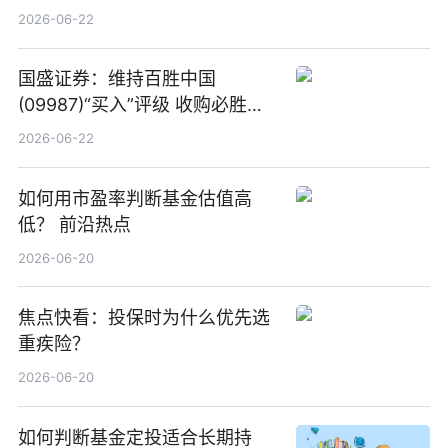
项业务发展考核指标
2026-06-22
国盛证券：维持百胜中国
(09987)“买入”评级 收购必胜客
中国增厚利润加速成长 信息
2026-06-22
如何用市盈率判断基金估值高
低？ 前沿热点
2026-06-20
焦点快看：投保时为什么优先选
重疾险？
2026-06-20
如何判断基金定投适合长期持