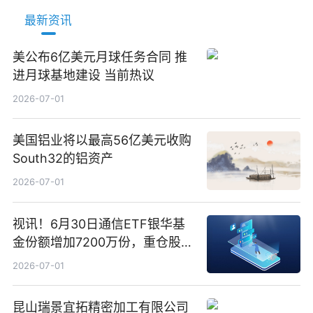
最新资讯
美公布6亿美元月球任务合同 推
进月球基地建设 当前热议
2026-07-01
美国铝业将以最高56亿美元收购
South32的铝资产
2026-07-01
视讯！6月30日通信ETF银华基
金份额增加7200万份，重仓股新
易盛、中际旭创、立讯精密
2026-07-01
昆山瑞景宜拓精密加工有限公司