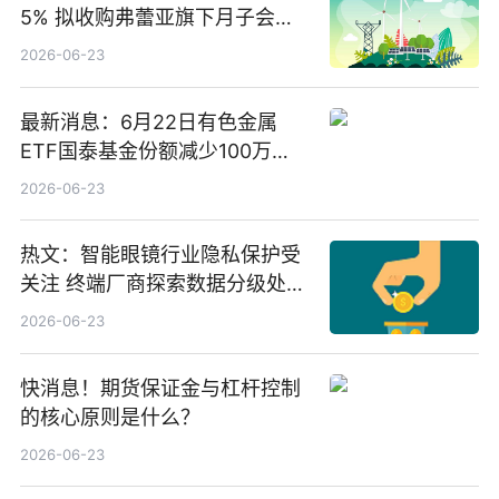
5% 拟收购弗蕾亚旗下月子会所
业务少数股权
2026-06-23
最新消息：6月22日有色金属
ETF国泰基金份额减少100万
份，重仓股紫金矿业、洛阳钼
2026-06-23
业、北方稀土
热文：智能眼镜行业隐私保护受
关注 终端厂商探索数据分级处理
等方案
2026-06-23
快消息！期货保证金与杠杆控制
的核心原则是什么？
2026-06-23