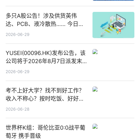
多只A股公告！涉及供货英伟
达、PCB、液冷散热…… 今日快
讯
2026-06-29
YUSEI(00096.HK)发布公告，该
公司将于2026年8月7日派发末
期股息每股人民币0.013元 每日
2026-06-29
焦点
考不上好大学？找不到好工作？
收入不称心？按时吃饭、好好睡
觉
2026-06-28
世界杯K组：哥伦比亚0:0战平葡
萄牙 携手晋级