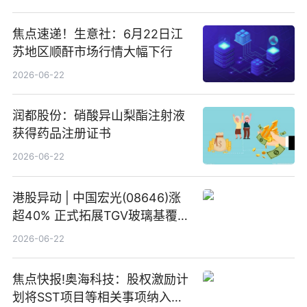
焦点速递！生意社：6月22日江
苏地区顺酐市场行情大幅下行
2026-06-22
润都股份：硝酸异山梨酯注射液
获得药品注册证书
2026-06-22
港股异动 | 中国宏光(08646)涨
超40% 正式拓展TGV玻璃基覆铜
板新材料业务
2026-06-22
焦点快报!奥海科技：股权激励计
划将SST项目等相关事项纳入专