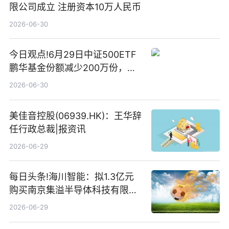
限公司成立 注册资本10万人民币
2026-06-30
今日观点!6月29日中证500ETF
鹏华基金份额减少200万份，重
仓股亨通光电、赤峰黄金、佰维
2026-06-30
存储
美佳音控股(06939.HK)：王华辞
任行政总裁|报资讯
2026-06-29
每日头条!海川智能：拟1.3亿元
购买南京集溢半导体科技有限公
司15.3%股权
2026-06-29