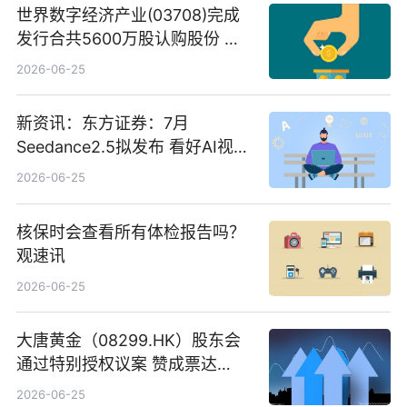
世界数字经济产业(03708)完成
发行合共5600万股认购股份 净
筹约1007万港元 独家焦点
2026-06-25
新资讯：东方证券：7月
Seedance2.5拟发布 看好AI视频
创作工作流进一步提效
2026-06-25
核保时会查看所有体检报告吗？
观速讯
2026-06-25
大唐黄金（08299.HK）股东会
通过特别授权议案 赞成票达
100%_新动态
2026-06-25