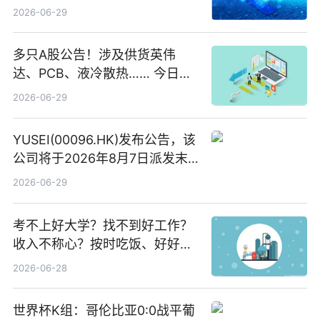
2026-06-29
多只A股公告！涉及供货英伟
达、PCB、液冷散热…… 今日快
讯
2026-06-29
YUSEI(00096.HK)发布公告，该
公司将于2026年8月7日派发末
期股息每股人民币0.013元 每日
2026-06-29
焦点
考不上好大学？找不到好工作？
收入不称心？按时吃饭、好好睡
觉
2026-06-28
世界杯K组：哥伦比亚0:0战平葡