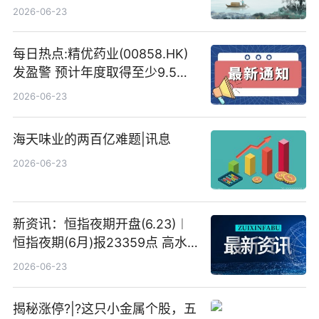
高IBM(IBM.US)戴尔(DELL.US)
2026-06-23
目标价
每日热点:精优药业(00858.HK)
发盈警 预计年度取得至少9.5亿
港元的亏损 同比盈转亏
2026-06-23
海天味业的两百亿难题|讯息
2026-06-23
新资讯：恒指夜期开盘(6.23)︱
恒指夜期(6月)报23359点 高水
23点
2026-06-23
揭秘涨停?|?这只小金属个股，五