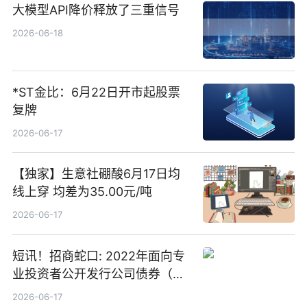
大模型API降价释放了三重信号
2026-06-18
*ST金比：6月22日开市起股票
复牌
2026-06-17
【独家】生意社硼酸6月17日均
线上穿 均差为35.00元/吨
2026-06-17
短讯！招商蛇口: 2022年面向专
业投资者公开发行公司债券（第
二期）（品种二）2026年付息公
2026-06-17