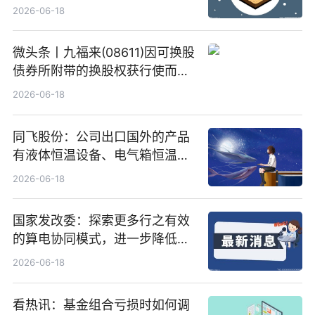
2026-06-18
微头条丨九福来(08611)因可换股
债券所附带的换股权获行使而发
行5200万股
2026-06-18
同飞股份：公司出口国外的产品
有液体恒温设备、电气箱恒温装
置、纯水冷却单元和特种换热器
2026-06-18
国家发改委：探索更多行之有效
的算电协同模式，进一步降低网
络传输时延_最资讯
2026-06-18
看热讯：基金组合亏损时如何调