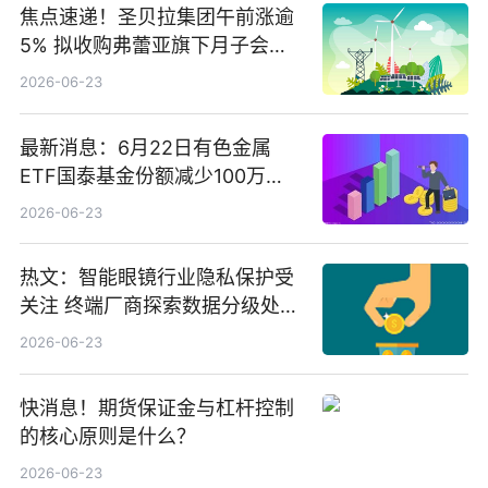
焦点速递！圣贝拉集团午前涨逾
5% 拟收购弗蕾亚旗下月子会所
业务少数股权
2026-06-23
最新消息：6月22日有色金属
ETF国泰基金份额减少100万
份，重仓股紫金矿业、洛阳钼
2026-06-23
业、北方稀土
热文：智能眼镜行业隐私保护受
关注 终端厂商探索数据分级处理
等方案
2026-06-23
快消息！期货保证金与杠杆控制
的核心原则是什么？
2026-06-23