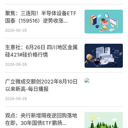
聚焦：三连阳！半导体设备ETF
国泰（159516）逆势收涨
3.5%，近10日累计净流入超65
2026-06-26
亿元
生意社：6月26日 四川地区金属
硅421#硅价格行情
2026-06-26
广立微成交额创2022年8月10日
以来新高-每日播报
2026-06-26
观点：央行新增隔夜逆回购落地
在即，30年国债ETF鹏扬