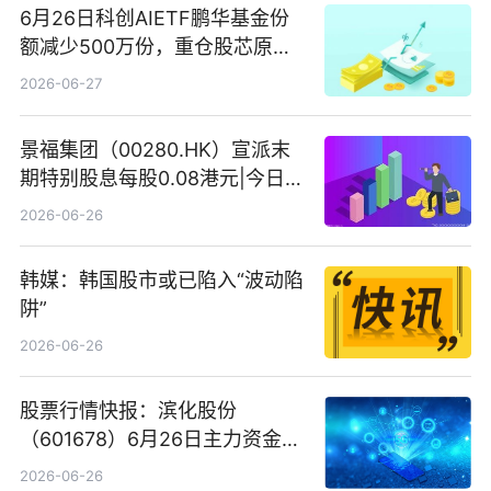
6月26日科创AIETF鹏华基金份
额减少500万份，重仓股芯原股
份、寒武纪、澜起科技 观速讯
2026-06-27
景福集团（00280.HK）宣派末
期特别股息每股0.08港元|今日快
看
2026-06-26
韩媒：韩国股市或已陷入“波动陷
阱”
2026-06-26
股票行情快报：滨化股份
（601678）6月26日主力资金净
卖出5964.34万元
2026-06-26