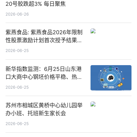
20号胶跌超3% 每日聚焦
2026-06-26
紫燕食品: 紫燕食品2026年限制
性股票激励计划首次授予结果公
告-微资讯
2026-06-25
新华指数监测：6月25日山东港
口大商中心钢坯价格平稳、热轧
C料价格微幅下跌
2026-06-25
苏州市相城区黄桥中心幼儿园举
办小班、托班新生家长会
2026-06-25