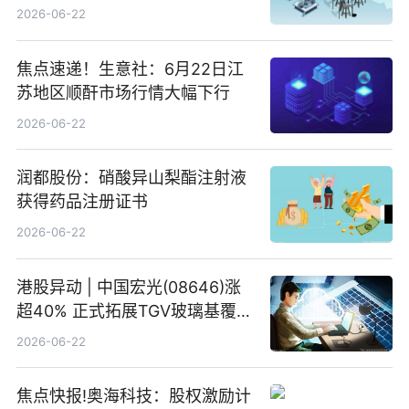
2026-06-22
焦点速递！生意社：6月22日江
苏地区顺酐市场行情大幅下行
2026-06-22
润都股份：硝酸异山梨酯注射液
获得药品注册证书
2026-06-22
港股异动 | 中国宏光(08646)涨
超40% 正式拓展TGV玻璃基覆铜
板新材料业务
2026-06-22
焦点快报!奥海科技：股权激励计