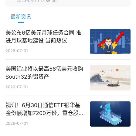
2023-03-10 17:55:09
最新资讯
美公布6亿美元月球任务合同 推
进月球基地建设 当前热议
2026-07-01
美国铝业将以最高56亿美元收购
South32的铝资产
2026-07-01
视讯！6月30日通信ETF银华基
金份额增加7200万份，重仓股新
易盛、中际旭创、立讯精密
2026-07-01