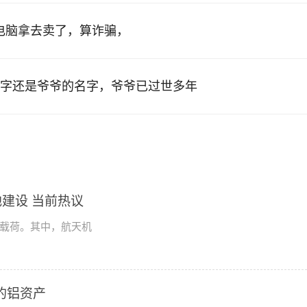
的电脑拿去卖了，算诈骗，
字还是爷爷的名字，爷爷已过世多年
建设 当前热议
学载荷。其中，航天机
2的铝资产