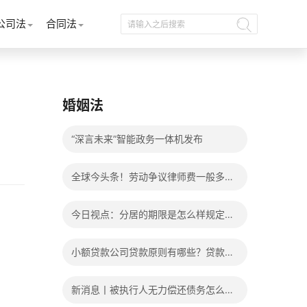
公司法
合同法
婚姻法
“深言未来”智能政务一体机发布
全球今头条！劳动争议律师费一般多少
钱？发生劳动争议如何算工资？
今日视点：分居的期限是怎么样规定
的？写分居协议如何才能有效？
小额贷款公司贷款原则有哪些？贷款不
还有什么后果？
新消息丨被执行人无力偿还债务怎么