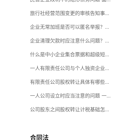
对隐形债务问题应该如何解决？
旅行社经营范围变更的审核告知事项
旅游业的发展现状和趋势
企业无常加班是否可以匿名举报？强
制加班公司没有加班费怎么办？
企业清理欠款时应注意什么问题？企
业短期借款需要注意哪些事项？
什么是中小企业集合票据和超级短期
融资券？一起来了解一下吧！
一人有限责任公司与个人独资企业的
区别 这些知识你都知道吗？
有限责任公司股权转让具体有哪些形
式？来了解下这五种形式
一人公司设立时应当注意的问题 一
人公司的特征
公司股东之间股权转让计税基础怎么
确认？公司股东之间的股权转让要符
合什么要件？
合同法