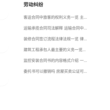
劳动纠纷
客运合同中旅客的权利义务一览 主
要包括这些内容
运输承揽合同司法解释 运输合同中
承运人的义务有哪些
装修合同签订流程法律法规一览 律
师解答
建筑工程承包人最主要的义务一览
承包合同内容介绍
监控安装合同书的内容格式介绍 一
般包括这些条款
委托书可以撤销吗 房屋买卖公证可
否撤销