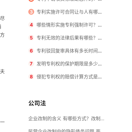
请不同类型的专利所需要的钱不同
3
专利实施许可合同让与人有哪些
尽
主要义务？专利实施许可合同与专利
4
哪些情形实施专利强制许可？专
满
方
许可合同有什么区别？
利强制许可的前提条件是什么？
5
专利无效的法律后果有哪些？专
利的无效情形有哪些？
6
专利驳回复审具体有多长时间？
哪些情况下专利申请可能被驳回？
7
发明专利权的保护期限是多少
夫
年？非专利发明人是否有专利申请
8
侵犯专利权的赔偿计算方式是什
权？
么？侵犯专利权的诉讼时效为多长时
间？
公司法
企业改制的含义 有哪些方式？改制
一
后国企员工属于什么性质？
民营企业改制中的隐形债务问题 面