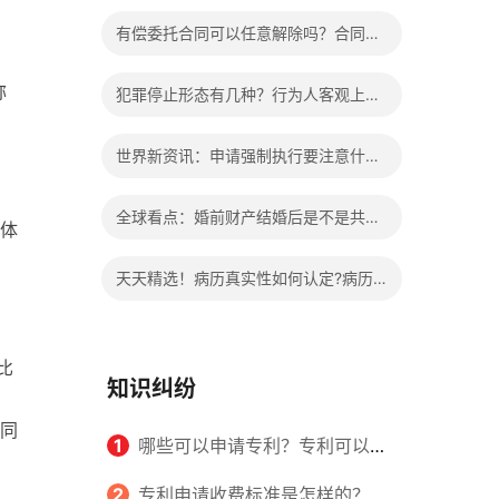
办?被执行人信息多久可以消除?
有偿委托合同可以任意解除吗？合同无
效的处理看这里|热门看点
称
犯罪停止形态有几种？行为人客观上实
：
施了中止犯罪的行为指的是什么？
世界新资讯：申请强制执行要注意什么
申请法院强制执行的费用由谁出？
全球看点：婚前财产结婚后是不是共同
体
财产？婚前财产婚后产生的收益如何分
天天精选！病历真实性如何认定?病历
割？
书写规范是怎样的？
比
知识纠纷
同
1
哪些可以申请专利？专利可以同
时多个人一起申请吗？
2
专利申请收费标准是怎样的？申