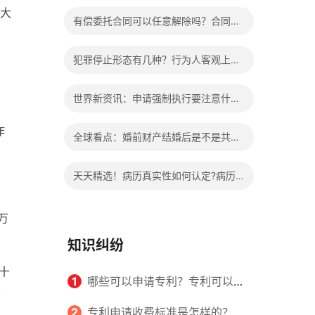
办?被执行人信息多久可以消除?
大
有偿委托合同可以任意解除吗？合同无
效的处理看这里|热门看点
犯罪停止形态有几种？行为人客观上实
施了中止犯罪的行为指的是什么？
世界新资讯：申请强制执行要注意什么
申请法院强制执行的费用由谁出？
诈
全球看点：婚前财产结婚后是不是共同
财产？婚前财产婚后产生的收益如何分
天天精选！病历真实性如何认定?病历
割？
书写规范是怎样的？
万
知识纠纷
十
1
哪些可以申请专利？专利可以同
若
时多个人一起申请吗？
2
专利申请收费标准是怎样的？申