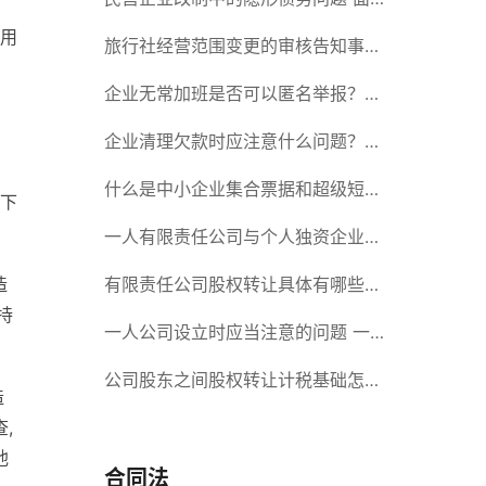
金用
对隐形债务问题应该如何解决？
旅行社经营范围变更的审核告知事项
旅游业的发展现状和趋势
企业无常加班是否可以匿名举报？强
制加班公司没有加班费怎么办？
企业清理欠款时应注意什么问题？企
业短期借款需要注意哪些事项？
什么是中小企业集合票据和超级短期
下
融资券？一起来了解一下吧！
一人有限责任公司与个人独资企业的
造
区别 这些知识你都知道吗？
有限责任公司股权转让具体有哪些形
持
式？来了解下这五种形式
一人公司设立时应当注意的问题 一
人公司的特征
公司股东之间股权转让计税基础怎么
造
,
确认？公司股东之间的股权转让要符
他
合什么要件？
合同法