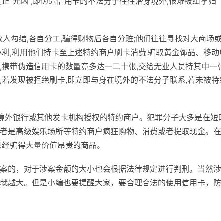
正“元凶”,即伪造信用卡的不法分子往往潜身境外,很难被缉拿归
数人勾结,各自分工,骗得财物后各自分赃;他们往往寻找对大商场
小利,利用他们持卡至上述特约商户刷卡消费,骗取黄金饰品、移动
,携带伪造信用卡的数量竟多达一二十张,交给无业人员持其中一
挥,若发现被拒绝刷卡,即立即与身在境外的不法分子联系,若未被特
多是境外银行或其他发卡机构授权的特约商户。犯罪分子大多是在短
者是高级娱乐场所等特约商户疯狂购物、消费或者提取现金。在
已经骗得大量价值昂贵的商品。
案的，对于涉案金额的大小也会根据法律规定进行判刑。当然涉
就越大。但是小编也要提醒大家，要合理合法的使用信用卡，防