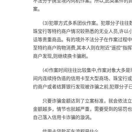
不法分子携至境内伺机作案。所以,此类案件的真
案。
(3)犯罪方式多系团伙作案。犯罪分子往往
珠宝行等特约商户情况较熟悉的无业人员,许以
话等贵重商品。有的境外不法分子在作案过程中
至特约商户购物消费,其本人则在附近“遥控”指
商户发现,则继续换卡骗刷。
(4)作案时间往往比较集中,作案对象大
间内连续持伪造的信用卡至大型商场、珠宝行或
约商户或者结算银行发现被诈骗之前,犯罪分子
只要诈骗金额达到了立案标准，就会依法立
金额越多，情节也就越严重，需要受到的惩罚也
自己落入信用卡诈骗的漩涡。
信用卡贷款买车流程是什么