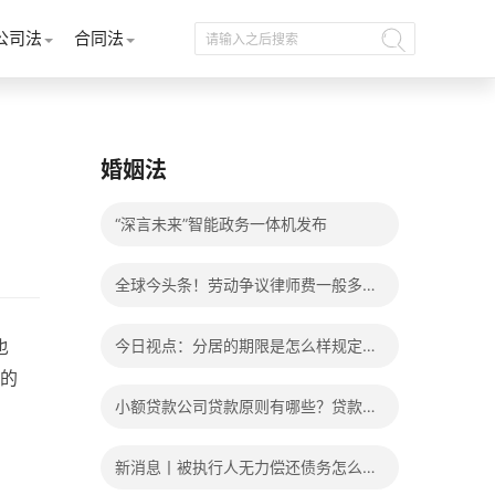
公司法
合同法
婚姻法
“深言未来”智能政务一体机发布
全球今头条！劳动争议律师费一般多少
钱？发生劳动争议如何算工资？
也
今日视点：分居的期限是怎么样规定
的
的？写分居协议如何才能有效？
小额贷款公司贷款原则有哪些？贷款不
还有什么后果？
新消息丨被执行人无力偿还债务怎么