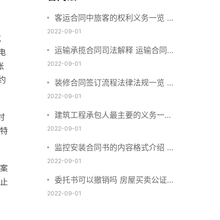
客运合同中旅客的权利义务一览 主
要包括这些内容
2022-09-01
或
运输承揽合同司法解释 运输合同中
电
承运人的义务有哪些
2022-09-01
张
约
装修合同签订流程法律法规一览 律
师解答
2022-09-01
建筑工程承包人最主要的义务一览
时
承包合同内容介绍
2022-09-01
特
监控安装合同书的内容格式介绍 一
般包括这些条款
2022-09-01
案
委托书可以撤销吗 房屋买卖公证可
止
否撤销
2022-09-01