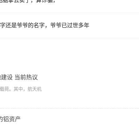
的电脑拿去卖了，算诈骗，
字还是爷爷的名字，爷爷已过世多年
建设 当前热议
学载荷。其中，航天机
2的铝资产