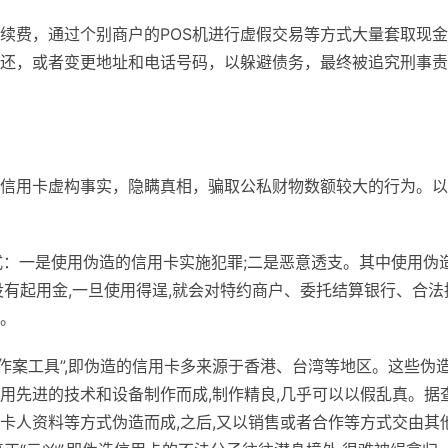
续费，通过个别商户的POS机进行虚假交易等方式大量套取现
还，或者变更地址和电话号码，以躲避债务，最终被追究刑事责
信用卡虚构事实，隐瞒真相，骗取公私财物数额较大的行为。以
式：一是使用伪造的信用卡实施犯罪;二是恶意透支。其中使用伪
没有起用金,一旦使用得逞,就会对特约商户、委托结算银行、合法
。
“作案工具”,即伪造的信用卡多来源于香港、台湾等地区。这些伪
用先进的技术和设备制作而成,制作精良,几乎可以以假乱真。据查
卡人资料等方式伪造而成,之后,又以销售或者合作等方式交由其