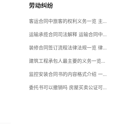
劳动纠纷
客运合同中旅客的权利义务一览 主
要包括这些内容
运输承揽合同司法解释 运输合同中
承运人的义务有哪些
装修合同签订流程法律法规一览 律
师解答
建筑工程承包人最主要的义务一览
承包合同内容介绍
监控安装合同书的内容格式介绍 一
般包括这些条款
委托书可以撤销吗 房屋买卖公证可
否撤销