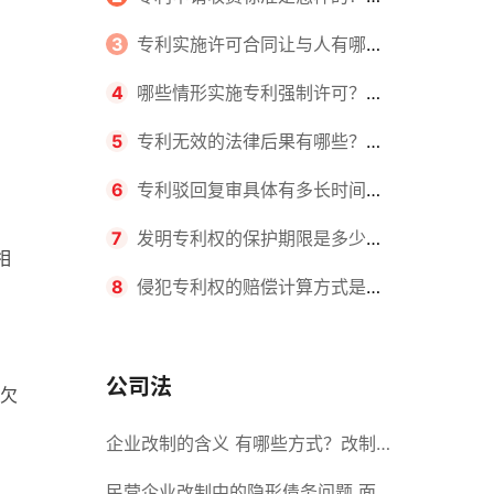
请不同类型的专利所需要的钱不同
3
专利实施许可合同让与人有哪些
主要义务？专利实施许可合同与专利
4
哪些情形实施专利强制许可？专
许可合同有什么区别？
利强制许可的前提条件是什么？
5
专利无效的法律后果有哪些？专
利的无效情形有哪些？
6
专利驳回复审具体有多长时间？
哪些情况下专利申请可能被驳回？
7
发明专利权的保护期限是多少
相
年？非专利发明人是否有专利申请
8
侵犯专利权的赔偿计算方式是什
权？
么？侵犯专利权的诉讼时效为多长时
间？
公司法
欠
企业改制的含义 有哪些方式？改制
后国企员工属于什么性质？
民营企业改制中的隐形债务问题 面